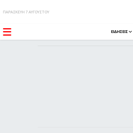
ΠΑΡΑΣΚΕΥΗ 7 ΑΥΓΟΥΣΤΟΥ
ΕΙΔΗΣΕΙΣ
ΚΑΤΗΓΟΡΊΕΣ
FEEDS
Ειδήσεις
Πάσχ
Θέματα
Retro
Videos
OMG
Podcasts
A-Lis
Viral
Xmas
Life