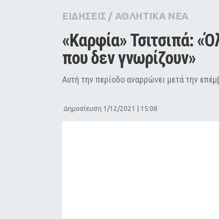
City Guide
ΕΙΔΗΣΕΙΣ
/
ΑΘΛΗΤΙΚΑ ΝΕΑ
Pop Culture
«Καρφία» Τσιτσιπά: «Ό
Agenda
που δεν γνωρίζουν»
Αυτή την περίοδο αναρρώνει μετά την επέ
Δημοσίευση 1/12/2021 | 15:08