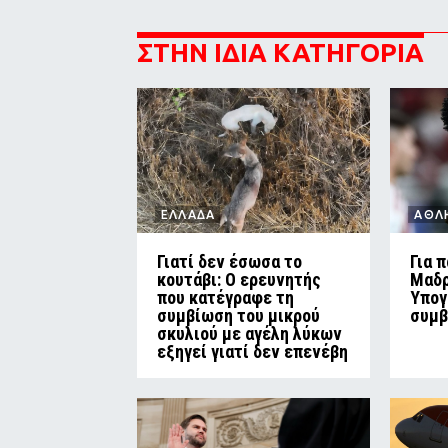
ΣΤΗΝ ΙΔΙΑ ΚΑΤΗΓΟΡΙΑ
ΕΛΛΑΔΑ
ΑΘΛ
Γιατί δεν έσωσα το
Για 
κουτάβι: Ο ερευνητής
Μαδρ
που κατέγραφε τη
Υπογ
συμβίωση του μικρού
συμβ
σκυλιού με αγέλη λύκων
εξηγεί γιατί δεν επενέβη