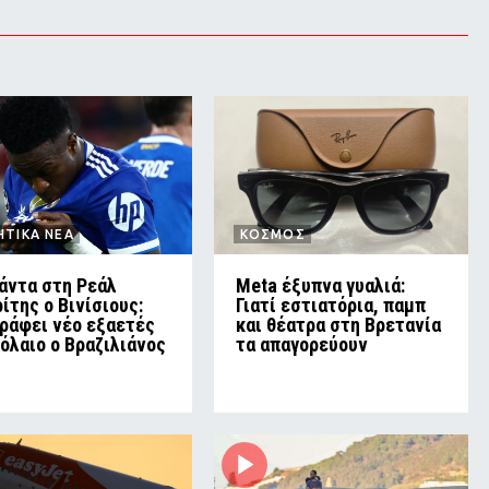
ΗΤΙΚΑ ΝΕΑ
ΚΟΣΜΟΣ
πάντα στη Ρεάλ
Meta έξυπνα γυαλιά:
ίτης ο Βινίσιους:
Γιατί εστιατόρια, παμπ
ράφει νέο εξαετές
και θέατρα στη Βρετανία
όλαιο ο Βραζιλιάνος
τα απαγορεύουν