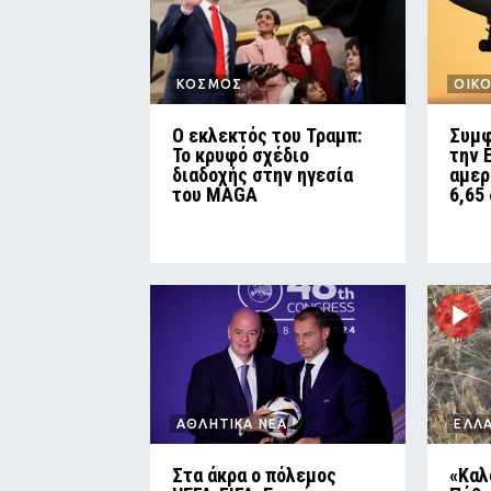
ΚΟΣΜΟΣ
ΟΙΚ
Ο εκλεκτός του Τραμπ:
Συμφ
Το κρυφό σχέδιο
την 
διαδοχής στην ηγεσία
αμερ
του MAGA
6,65
ΑΘΛΗΤΙΚΑ ΝΕΑ
ΕΛΛ
Στα άκρα ο πόλεμος
«Καλ