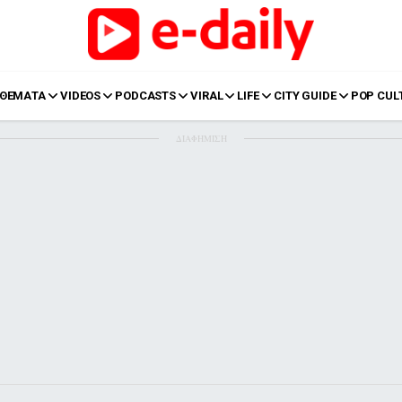
ΘΕΜΑΤΑ
VIDEOS
PODCASTS
VIRAL
LIFE
CITY GUIDE
POP CUL
ΔΙΑΦΗΜΙΣΗ
LIFE
Food
Body+Mind
α
Eurovision
Ταξίδια
Style
Summer
Σπίτι
Family
LOL
Σχέσεις
t
LGBTQI+