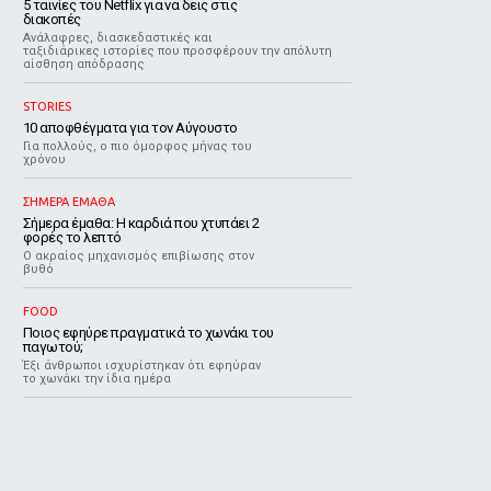
5 ταινίες του Netflix για να δεις στις
διακοπές
Aνάλαφρες, διασκεδαστικές και
ταξιδιάρικες ιστορίες που προσφέρουν την απόλυτη
αίσθηση απόδρασης
STORIES
10 αποφθέγματα για τον Αύγουστο
Για πολλούς, ο πιο όμορφος μήνας του
χρόνου
ΣΗΜΕΡΑ ΕΜΑΘΑ
Σήμερα έμαθα: Η καρδιά που χτυπάει 2
φορές το λεπτό
Ο ακραίος μηχανισμός επιβίωσης στον
βυθό
FOOD
Ποιος εφηύρε πραγματικά το χωνάκι του
παγωτού;
Έξι άνθρωποι ισχυρίστηκαν ότι εφηύραν
το χωνάκι την ίδια ημέρα