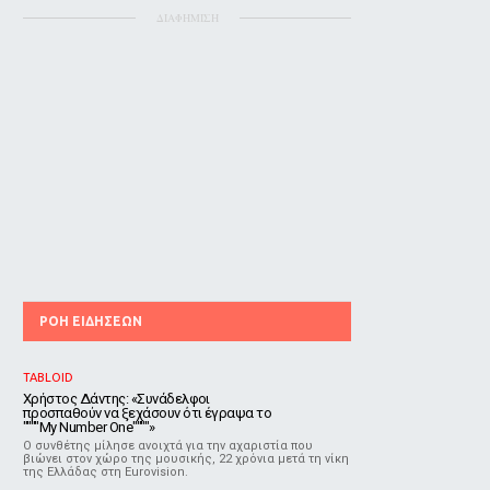
ΔΙΑΦΗΜΙΣΗ
ΡΟΗ ΕΙΔΗΣΕΩΝ
TABLOID
Χρήστος Δάντης: «Συνάδελφοι
προσπαθούν να ξεχάσουν ότι έγραψα το
""""My Number One""""»
Ο συνθέτης μίλησε ανοιχτά για την αχαριστία που
βιώνει στον χώρο της μουσικής, 22 χρόνια μετά τη νίκη
της Ελλάδας στη Eurovision.