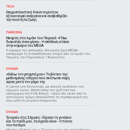
TECH
Θερμοπλαστική: Καινοτομία που
εξοικονομεί ενέργεια και αναβαθμίζει
την ποιότητα ζωής
ΠΑΡΑΞΕΝΑ
Νεαρός στο λιμάνι του Πειραιά: «Πάω
διακοπές έναν μήνα» - Η απίθανη ατάκα
στην κάμερα του MEGA
Η κάμερα της εκπομπής «Κοινωνία Ώρα MEGA»
κατέγραψε τη διασκεδαστική στιγμή από το λιμάνι του
Πειραιά, την Παρασκευή 7 Αυγούστου.
ΕΛΛΑΔΑ
«Θέλω τον μπαμπά μου»: Το βίντεο της
μεθυσμένης οδηγού που σκότωσε νύφη
ώρες μετά τον γάμο της
Η Jamie Lee Komoroski, με αλκοόλ τριπλάσιο του
νόμιμου ορίου, έπεσε πάνω στο golf cart των
νεόνυμφων στο Folly Beach - τώρα νέο υλικό από το
αστυνομικό τμήμα αποκαλύπτει τη συμπεριφορά της
λίγο μετά τη μοιραία σύγκρουση
ΕΛΛΑΔΑ
Τροχαίο στις Σέρρες: «Έχασα τη γυναίκα
και το παιδί μου, τα έχασα όλα» - Ο πόνος
του πατέρα
Μητέρα 43 ετών και ο 21χρονος γιος της σκοτώθηκαν