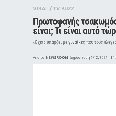
City Guide
VIRAL
/
TV BUZZ
Pop Culture
Πρωτοφανής τσακωμός Σ
Agenda
είναι; Τι είναι αυτό τώρ
«Έχεις υπάρξει με γυναίκες που τους έλεγες
Από το
NEWSROOM
Δημοσίευση 1/12/2021 | 14: