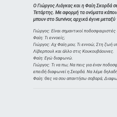
Ο Γιώργος Λιάγκας και η Φαίη Σκορδά σ
Τετάρτης. Με αφορμή τα ονόματα κάποι
μπουν στο Survivor, αρχικά έγινε μεταξύ
Γιώργος: Είναι σημαντικοί ποδοσφαιριστές 
Φαίη: Τι εννοείς;
Γιώργος: Αχ Φαίη μου; Τι εννοώ; Στη ζωή υ
Λίβερπουλ και άλλο στις Κουκουβάουνες.
Φαίη: Εγώ διαφωνώ.
Γιώργος: Τι να πω; Να πεις για έναν ποδοσ
επειδή διαφωνεί η Σκορδά. Να λέμε δηλαδ
Φαίη: Θες να σου απαντήσω σοβαρά; Διαφ