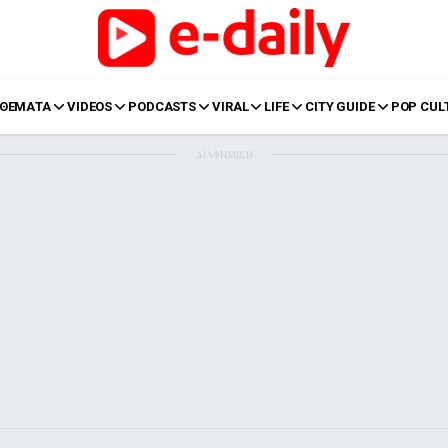
ΘΕΜΑΤΑ
VIDEOS
PODCASTS
VIRAL
LIFE
CITY GUIDE
POP CUL
ΔΙΑΦΗΜΙΣΗ
LIFE
Food
Body+Mind
α
Eurovision
Ταξίδια
Style
Summer
Σπίτι
Family
LOL
Σχέσεις
t
LGBTQI+