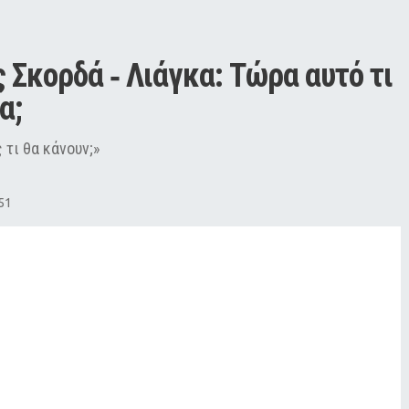
κορδά ‑ Λιάγκα: Τώρα αυτό τι 
α;
 τι θα κάνουν;»
51