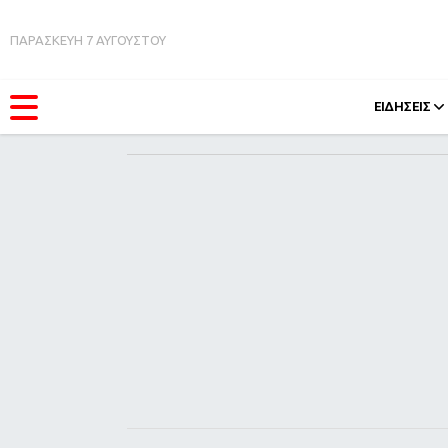
ΠΑΡΑΣΚΕΥΗ 7 ΑΥΓΟΥΣΤΟΥ
ΕΙΔΗΣΕΙΣ
ΚΑΤΗΓΟΡΊΕΣ
FEEDS
Ειδήσεις
Πάσχ
Θέματα
Retro
Videos
OMG
Podcasts
A-Lis
Viral
Xmas
Life