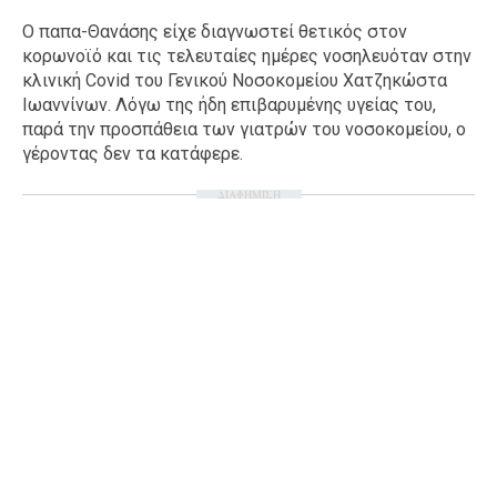
Ταξίδια
Style
Ο παπα-Θανάσης είχε διαγνωστεί θετικός στον
κορωνοϊό και τις τελευταίες ημέρες νοσηλευόταν στην
Σπίτι
Family
κλινική Covid του Γενικού Νοσοκομείου Χατζηκώστα
Σχέσεις
Ιωαννίνων. Λόγω της ήδη επιβαρυμένης υγείας του,
παρά την προσπάθεια των γιατρών του νοσοκομείου, ο
γέροντας δεν τα κατάφερε.
ΔΙΑΦΗΜΙΣΗ
AGENDA
Agenda
Επιλογές
Εισιτήρια