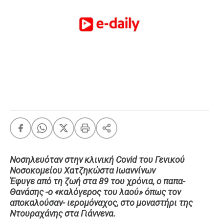
FEEDS
Πάσχα
Eurovision
Retro
Summer
OMG
LOL
A-List
LGBTQI+
Xmas
Νοσηλευόταν στην κλινική Covid του Γενικού
Νοσοκομείου Χατζηκώστα Ιωαννίνων
Έφυγε από τη ζωή στα 89 του χρόνια, ο παπα-
Θανάσης -ο «καλόγερος του λαού» όπως τον
LIFE
αποκαλούσαν- ιερομόναχος, στο μοναστήρι της
Ντουραχάνης στα Γιάννενα.
Food
Body+Mind