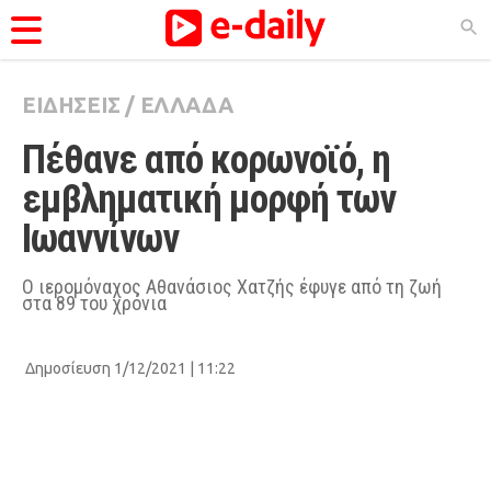
ΕΙΔΗΣΕΙΣ
/
ΕΛΛΑΔΑ
ΚΑΤΗΓΟΡΊΕΣ
Πέθανε από κορωνοϊό, η 
Ειδήσεις
εμβληματική μορφή των 
Θέματα
Ιωαννίνων
Videos
Podcasts
Ο ιερομόναχος Αθανάσιος Χατζής έφυγε από τη ζωή
στα 89 του χρόνια
Viral
Life
Δημοσίευση 1/12/2021 | 11:22
City Guide
Pop Culture
Agenda