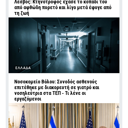
Λέσβος: Κτηνοτρόφος έχασε το κοπάδι του
από αφθώδη πυρετό και λίγο μετά έφυγε από
τη ζωή
ΕΛΛΑΔΑ
Νοσοκομείο Βόλου: Συνοδός ασθενούς
επιτέθηκε με διακορευτή σε γιατρό και
νοσηλεύτρια στα ΤΕΠ ‑ Τι λένε οι
εργαζόμενοι