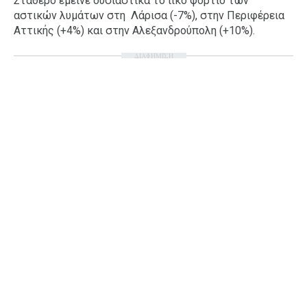
Σταθερό έμεινε ουσιαστικά το ιικό φορτίο των
αστικών λυμάτων στη Λάρισα (-7%), στην Περιφέρεια
Ταξίδια
Style
Αττικής (+4%) και στην Αλεξανδρούπολη (+10%).
Σπίτι
Family
ΔΙΑΦΗΜΙΣΗ
Σχέσεις
AGENDA
Agenda
Επιλογές
Εισιτήρια