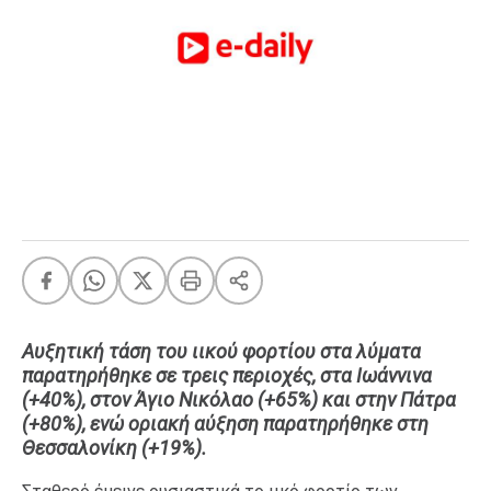
FEEDS
Πάσχα
Eurovision
Retro
Summer
OMG
LOL
A-List
LGBTQI+
Xmas
Αυξητική τάση του ιικού φορτίου στα λύματα
παρατηρήθηκε σε τρεις περιοχές, στα Ιωάννινα
(+40%), στον Άγιο Νικόλαο (+65%) και στην Πάτρα
(+80%), ενώ οριακή αύξηση παρατηρήθηκε στη
LIFE
Θεσσαλονίκη (+19%).
Food
Body+Mind