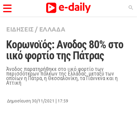
ΕΙΔΗΣΕΙΣ
/
ΕΛΛΑΔΑ
ΚΑΤΗΓΟΡΊΕΣ
Κορωνοϊός: Ανοδος 80% στο 
Ειδήσεις
ιικό φορτίο της Πάτρας
Θέματα
Videos
Άνοδος παρατηρήθηκε στο ιικό φορτίο των
περισσότερων πόλεων της Ελλάδας, μεταξύ των
Podcasts
οποίων η Πάτρα, η Θεσσαλονίκη, τα Γιάννενα και η
Αττική
Viral
Life
Δημοσίευση 30/11/2021 | 17:59
City Guide
Pop Culture
Agenda