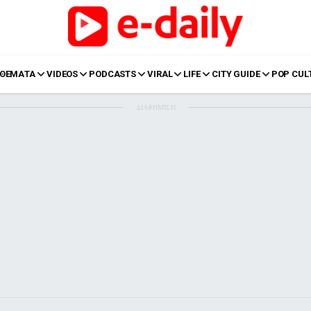
ΘΕΜΑΤΑ
VIDEOS
PODCASTS
VIRAL
LIFE
CITY GUIDE
POP CUL
ΔΙΑΦΗΜΙΣΗ
LIFE
Food
Body+Mind
α
Eurovision
Ταξίδια
Style
Summer
Σπίτι
Family
LOL
Σχέσεις
t
LGBTQI+