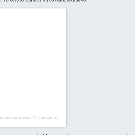
Η δημοσίευση κοινοποιήθηκε από το χρήστη Constantina Bekiari (@constantinabekiari)