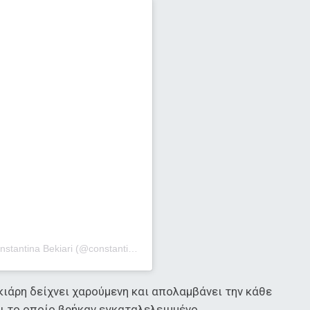
Η δημοσίευση κοινοποιήθηκε από το χρήστη Constantina Bekiari (@constantinabekiari)
ιάρη δείχνει χαρούμενη και απολαμβάνει την κάθε
κι το οποίο βρήκαν εγκαταλελειμμένο.