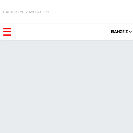
ΠΑΡΑΣΚΕΥΗ 7 ΑΥΓΟΥΣΤΟΥ
ΕΙΔΗΣΕΙΣ
ΚΑΤΗΓΟΡΊΕΣ
FEEDS
Ειδήσεις
Πάσχ
Θέματα
Retro
Videos
OMG
Podcasts
A-Lis
Viral
Xmas
Life