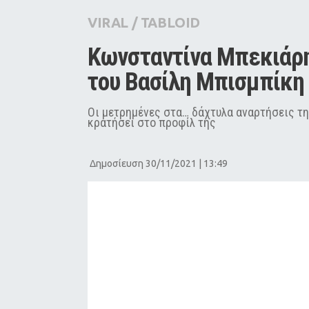
City Guide
VIRAL
/
TABLOID
Pop Culture
Κωνσταντίνα Μπεκιάρη:
Agenda
του Βασίλη Μπισμπίκη 
Οι μετρημένες στα… δάχτυλα αναρτήσεις τη
κρατήσει στο προφίλ της
Δημοσίευση 30/11/2021 | 13:49