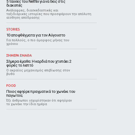
5 ταινίες του Netflix για να δεις στις
διακοπές
Aνάλαφρες, διασκεδαστικές και
ταξιδιάρικες ιστορίες που προσφέρουν την απόλυτη
αίσθηση απόδρασης
STORIES
10 αποφθέγματα για τον Αύγουστο
Για πολλούς, ο πιο όμορφος μήνας του
χρόνου
ΣΗΜΕΡΑ ΕΜΑΘΑ
Σήμερα έμαθα: Η καρδιά που χτυπάει 2
φορές το λεπτό
Ο ακραίος μηχανισμός επιβίωσης στον
βυθό
FOOD
Ποιος εφηύρε πραγματικά το χωνάκι του
παγωτού;
Έξι άνθρωποι ισχυρίστηκαν ότι εφηύραν
το χωνάκι την ίδια ημέρα