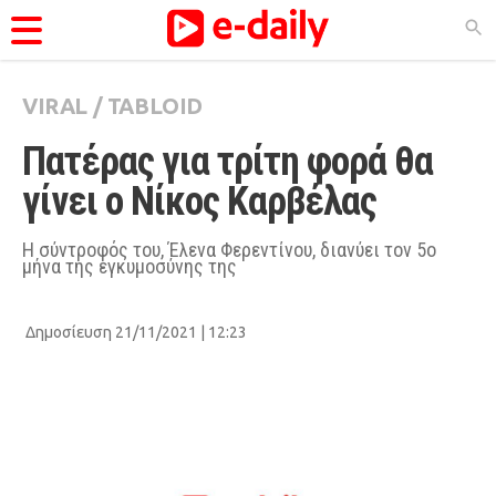
VIRAL
/
TABLOID
ΚΑΤΗΓΟΡΊΕΣ
Πατέρας για τρίτη φορά θα 
Ειδήσεις
γίνει ο Νίκος Καρβέλας
Θέματα
Videos
Η σύντροφός του, Έλενα Φερεντίνου, διανύει τον 5ο
μήνα της εγκυμοσύνης της
Podcasts
Viral
Δημοσίευση 21/11/2021 | 12:23
Life
City Guide
Pop Culture
Agenda