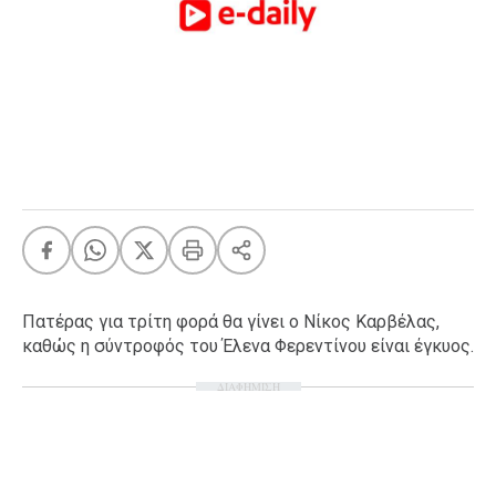
FEEDS
Πάσχα
Eurovision
Retro
Summer
OMG
LOL
A-List
LGBTQI+
Πατέρας για τρίτη φορά θα γίνει ο Νίκος Καρβέλας,
Xmas
καθώς η σύντροφός του Έλενα Φερεντίνου είναι έγκυος.
ΔΙΑΦΗΜΙΣΗ
LIFE
Food
Body+Mind