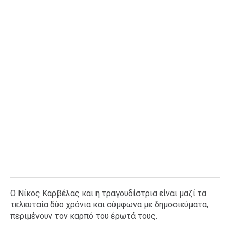
Ταξίδια
Style
Σπίτι
Family
Σχέσεις
AGENDA
Agenda
Επιλογές
Εισιτήρια
Ο Νίκος Καρβέλας και η τραγουδίστρια είναι μαζί τα
τελευταία δύο χρόνια και σύμφωνα με δημοσιεύματα,
περιμένουν τον καρπό του έρωτά τους.