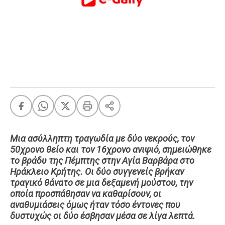
FEEDS
Πάσχα
Eurovision
Retro
Summer
OMG
LOL
A-List
LGBTQI+
Μια ασύλληπτη τραγωδία με δύο νεκρούς, τον
50χρονο θείο και τον 16χρονο ανιψιό, σημειώθηκε
Xmas
το βράδυ της Πέμπτης στην Αγία Βαρβάρα στο
Ηράκλειο Κρήτης. Οι δύο συγγενείς βρήκαν
τραγικό θάνατο σε μια δεξαμενή μούστου, την
οποία προσπάθησαν να καθαρίσουν, οι
LIFE
αναθυμιάσεις όμως ήταν τόσο έντονες που
δυστυχώς οι δύο έσβησαν μέσα σε λίγα λεπτά.
Food
Body+Mind