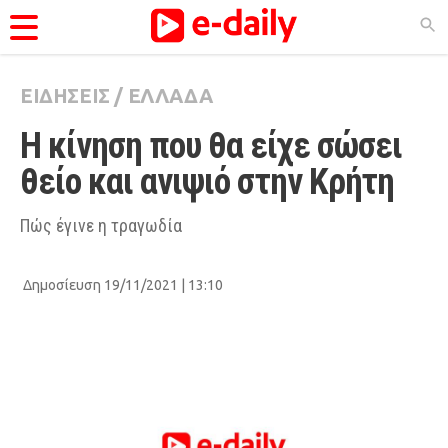
ΕΙΔΗΣΕΙΣ
/
ΕΛΛΑΔΑ
ΚΑΤΗΓΟΡΊΕΣ
Η κίνηση που θα είχε σώσει 
Ειδήσεις
θείο και ανιψιό στην Κρήτη 
Θέματα
Videos
Πώς έγινε η τραγωδία
Podcasts
Δημοσίευση 19/11/2021 | 13:10
Viral
Life
City Guide
Pop Culture
Agenda