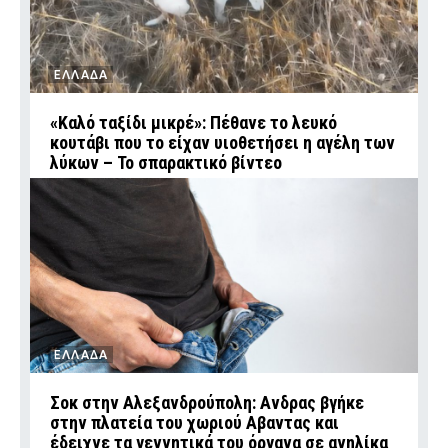
ΕΛΛΑΔΑ
«Καλό ταξίδι μικρέ»: Πέθανε το λευκό
κουτάβι που το είχαν υιοθετήσει η αγέλη των
λύκων – Το σπαρακτικό βίντεο
ΕΛΛΑΔΑ
Σοκ στην Αλεξανδρούπολη: Ανδρας βγήκε
στην πλατεία του χωριού Αβαντας και
έδειχνε τα γεννητικά του όργανα σε ανηλίκα