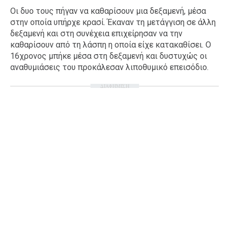
Οι δυο τους πήγαν να καθαρίσουν μια δεξαμενή, μέσα
Ταξίδια
Style
στην οποία υπήρχε κρασί. Έκαναν τη μετάγγιση σε άλλη
Σπίτι
Family
δεξαμενή και στη συνέχεια επιχείρησαν να την
καθαρίσουν από τη λάσπη η οποία είχε κατακαθίσει. Ο
Σχέσεις
16χρονος μπήκε μέσα στη δεξαμενή και δυστυχώς οι
αναθυμιάσεις του προκάλεσαν λιποθυμικό επεισόδιο.
ΔΙΑΦΗΜΙΣΗ
AGENDA
Agenda
Επιλογές
Εισιτήρια