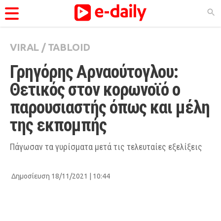
VIRAL
/
TABLOID
ΚΑΤΗΓΟΡΊΕΣ
Γρηγόρης Αρναούτογλου: 
Ειδήσεις
Θετικός στον κορωνoϊό ο 
Θέματα
παρουσιαστής όπως και μέλη 
Videos
της εκπομπής
Podcasts
Viral
Πάγωσαν τα γυρίσματα μετά τις τελευταίες εξελίξεις
Life
Δημοσίευση 18/11/2021 | 10:44
City Guide
Pop Culture
Agenda