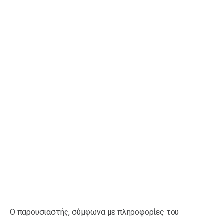
Ταξίδια
Style
Σπίτι
Family
Σχέσεις
AGENDA
Agenda
Επιλογές
Εισιτήρια
Ο παρουσιαστής, σύμφωνα με πληροφορίες του