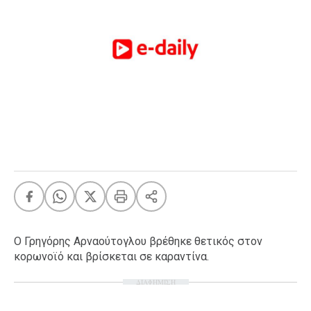
FEEDS
Πάσχα
Eurovision
Retro
Summer
OMG
LOL
A-List
LGBTQI+
Xmas
Ο Γρηγόρης Αρναούτογλου βρέθηκε θετικός στον
κορωνoϊό και βρίσκεται σε καραντίνα.
LIFE
ΔΙΑΦΗΜΙΣΗ
Food
Body+Mind