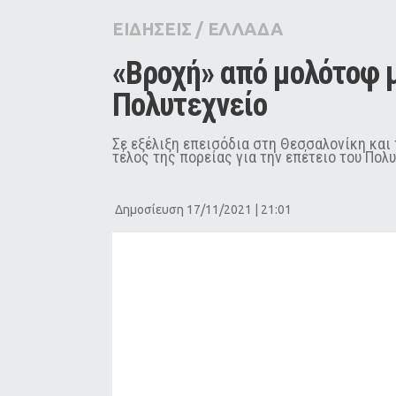
City Guide
ΕΙΔΗΣΕΙΣ
/
ΕΛΛΑΔΑ
Pop Culture
«Βροχή» από μολότοφ με
Agenda
Πολυτεχνείο
Σε εξέλιξη επεισόδια στη Θεσσαλονίκη και 
τέλος της πορείας για την επέτειο του Πολυ
Δημοσίευση 17/11/2021 | 21:01