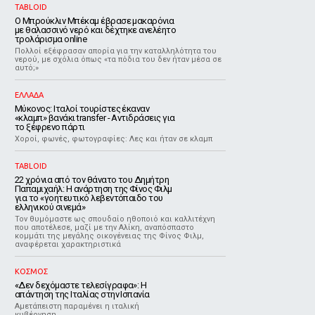
TABLOID
Ο Μπρούκλιν Μπέκαμ έβρασε μακαρόνια
με θαλασσινό νερό και δέχτηκε ανελέητο
τρολάρισμα online
Πολλοί εξέφρασαν απορία για την καταλληλότητα του
νερού, με σχόλια όπως «τα πόδια του δεν ήταν μέσα σε
αυτό;»
ΕΛΛΑΔΑ
Μύκονος: Ιταλοί τουρίστες έκαναν
«κλαμπ» βανάκι transfer - Αντιδράσεις για
το ξέφρενο πάρτι
Χοροί, φωνές, φωτογραφίες: Λες και ήταν σε κλαμπ
TABLOID
22 χρόνια από τον θάνατο του Δημήτρη
Παπαμιχαήλ: Η ανάρτηση της Φίνος Φιλμ
για το «γοητευτικό λεβεντόπαιδο του
ελληνικού σινεμά»
Τον θυμόμαστε ως σπουδαίο ηθοποιό και καλλιτέχνη
που αποτέλεσε, μαζί με την Αλίκη, αναπόσπαστο
κομμάτι της μεγάλης οικογένειας της Φίνος Φιλμ,
αναφέρεται χαρακτηριστικά
ΚΟΣΜΟΣ
«Δεν δεχόμαστε τελεσίγραφα»: Η
απάντηση της Ιταλίας στην Ισπανία
Αμετάπειστη παραμένει η ιταλική
κυβέρνηση