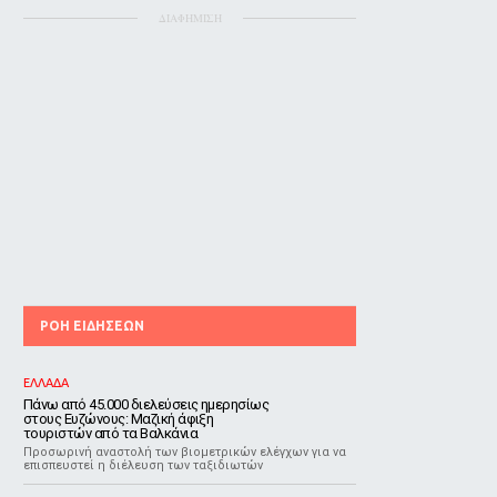
ΔΙΑΦΗΜΙΣΗ
ΡΟΗ ΕΙΔΗΣΕΩΝ
ΕΛΛΑΔΑ
Πάνω από 45.000 διελεύσεις ημερησίως
στους Ευζώνους: Μαζική άφιξη
τουριστών από τα Βαλκάνια
Προσωρινή αναστολή των βιομετρικών ελέγχων για να
επισπευστεί η διέλευση των ταξιδιωτών