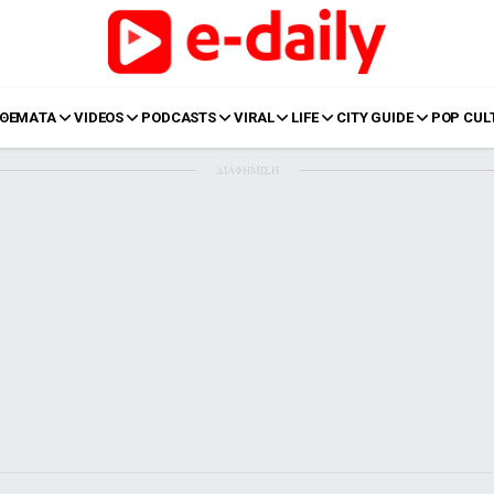
ΘΕΜΑΤΑ
VIDEOS
PODCASTS
VIRAL
LIFE
CITY GUIDE
POP CUL
ΔΙΑΦΗΜΙΣΗ
LIFE
Food
Body+Mind
α
Eurovision
Ταξίδια
Style
Summer
Σπίτι
Family
LOL
Σχέσεις
t
LGBTQI+