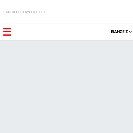
ΣΑΒΒΑΤΟ 8 ΑΥΓΟΥΣΤΟΥ
ΕΙΔΗΣΕΙΣ
ΚΑΤΗΓΟΡΊΕΣ
FEEDS
Ειδήσεις
Πάσχ
Θέματα
Retro
Videos
OMG
Podcasts
A-Lis
Viral
Xmas
Life