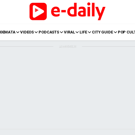
ΘΕΜΑΤΑ
VIDEOS
PODCASTS
VIRAL
LIFE
CITY GUIDE
POP CUL
ΔΙΑΦΗΜΙΣΗ
LIFE
Food
Body+Mind
α
Eurovision
Ταξίδια
Style
Summer
Σπίτι
Family
LOL
Σχέσεις
t
LGBTQI+