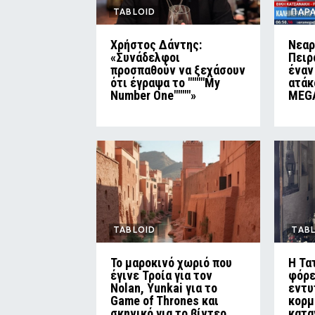
TABLOID
ΠΑΡ
Χρήστος Δάντης:
Νεαρ
«Συνάδελφοι
Πειρ
προσπαθούν να ξεχάσουν
έναν
ότι έγραψα το """"My
ατάκ
Number One""""»
MEG
TABLOID
TAB
Το μαροκινό χωριό που
Η Τα
έγινε Τροία για τον
φόρε
Nolan, Yunkai για το
εντυ
Game of Thrones και
κορμ
σκηνικό για το βίντεο
κατα