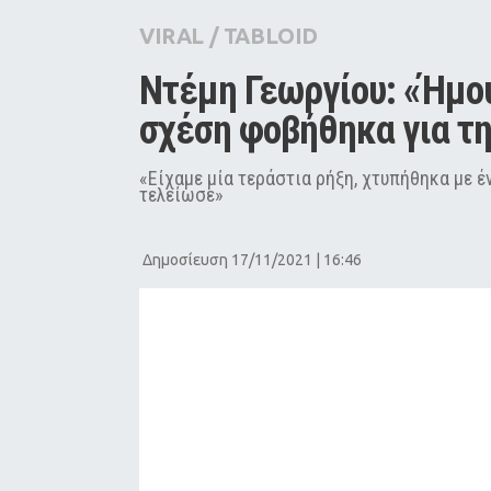
City Guide
VIRAL
/
TABLOID
Pop Culture
Ντέμη Γεωργίου: «Ήμου
Agenda
σχέση φοβήθηκα για τη
«Είχαμε μία τεράστια ρήξη, χτυπήθηκα με 
τελείωσε»
Δημοσίευση 17/11/2021 | 16:46