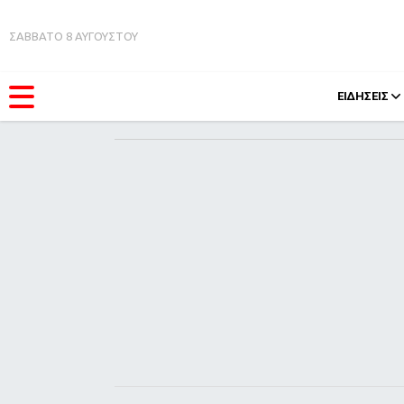
ΣΑΒΒΑΤΟ 8 ΑΥΓΟΥΣΤΟΥ
ΕΙΔΗΣΕΙΣ
ΚΑΤΗΓΟΡΊΕΣ
FEEDS
Ειδήσεις
Πάσχ
Θέματα
Retro
Videos
OMG
Podcasts
A-Lis
Viral
Xmas
Life