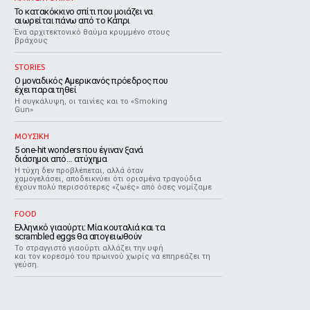
Το κατακόκκινο σπίτι που μοιάζει να
αιωρείται πάνω από το Κάπρι
Ένα αρχιτεκτονικό θαύμα κρυμμένο στους
βράχους
STORIES
Ο μοναδικός Αμερικανός πρόεδρος που
έχει παραιτηθεί
Η συγκάλυψη, οι ταινίες και το «Smoking
Gun»
ΜΟΥΣΙΚΗ
5 one-hit wonders που έγιναν ξανά
διάσημοι από… ατύχημα
Η τύχη δεν προβλέπεται, αλλά όταν
χαμογελάσει, αποδεικνύει ότι ορισμένα τραγούδια
έχουν πολύ περισσότερες «ζωές» από όσες νομίζαμε
FOOD
Ελληνικό γιαούρτι: Μία κουταλιά και τα
scrambled eggs θα απογειωθούν
Το στραγγιστό γιαούρτι αλλάζει την υφή
και τον κορεσμό του πρωινού χωρίς να επηρεάζει τη
γεύση.