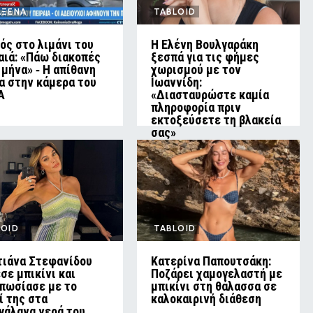
ΑΞΕΝΑ
TABLOID
ός στο λιμάνι του
Η Ελένη Βουλγαράκη
αιά: «Πάω διακοπές
ξεσπά για τις φήμες
 μήνα» ‑ Η απίθανη
χωρισμού με τον
α στην κάμερα του
Ιωαννίδη:
A
«Διασταυρώστε καμία
πληροφορία πριν
εκτοξεύσετε τη βλακεία
σας»
LOID
TABLOID
τιάνα Στεφανίδου
Κατερίνα Παπουτσάκη:
σε μπικίνι και
Ποζάρει χαμογελαστή με
πωσίασε με το
μπικίνι στη θάλασσα σε
ί της στα
καλοκαιρινή διάθεση
γάλανα νερά του