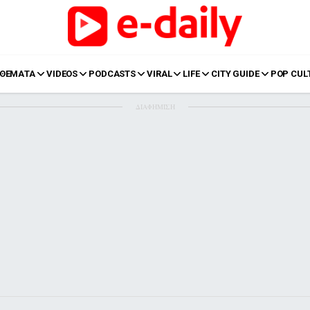
ΘΕΜΑΤΑ
VIDEOS
PODCASTS
VIRAL
LIFE
CITY GUIDE
POP CUL
ΔΙΑΦΗΜΙΣΗ
LIFE
Food
Body+Mind
α
Eurovision
Ταξίδια
Style
Summer
Σπίτι
Family
LOL
Σχέσεις
t
LGBTQI+