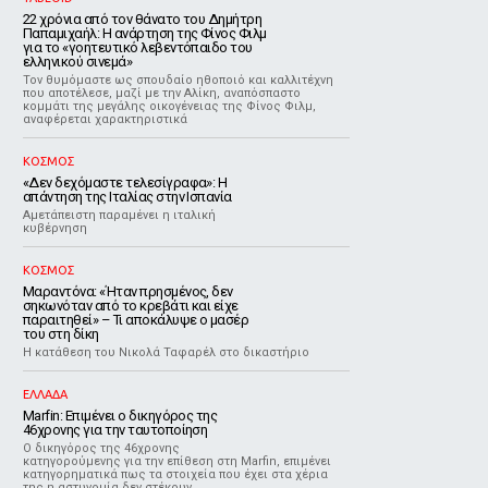
22 χρόνια από τον θάνατο του Δημήτρη
Παπαμιχαήλ: Η ανάρτηση της Φίνος Φιλμ
για το «γοητευτικό λεβεντόπαιδο του
ελληνικού σινεμά»
Τον θυμόμαστε ως σπουδαίο ηθοποιό και καλλιτέχνη
που αποτέλεσε, μαζί με την Αλίκη, αναπόσπαστο
κομμάτι της μεγάλης οικογένειας της Φίνος Φιλμ,
αναφέρεται χαρακτηριστικά
ΚΟΣΜΟΣ
«Δεν δεχόμαστε τελεσίγραφα»: Η
απάντηση της Ιταλίας στην Ισπανία
Αμετάπειστη παραμένει η ιταλική
κυβέρνηση
ΚΟΣΜΟΣ
Μαραντόνα: «Ήταν πρησμένος, δεν
σηκωνόταν από το κρεβάτι και είχε
παραιτηθεί» – Τι αποκάλυψε ο μασέρ
του στη δίκη
Η κατάθεση του Νικολά Ταφαρέλ στο δικαστήριο
ΕΛΛΑΔΑ
Marfin: Επιμένει ο δικηγόρος της
46χρονης για την ταυτοποίηση
Ο δικηγόρος της 46χρονης
κατηγορούμενης για την επίθεση στη Marfin, επιμένει
κατηγορηματικά πως τα στοιχεία που έχει στα χέρια
της η αστυνομία δεν στέκουν.