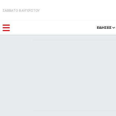
ΣΑΒΒΑΤΟ 8 ΑΥΓΟΥΣΤΟΥ
ΕΙΔΗΣΕΙΣ
ΚΑΤΗΓΟΡΊΕΣ
FEEDS
Ειδήσεις
Πάσχ
Θέματα
Retro
Videos
OMG
Podcasts
A-Lis
Viral
Xmas
Life