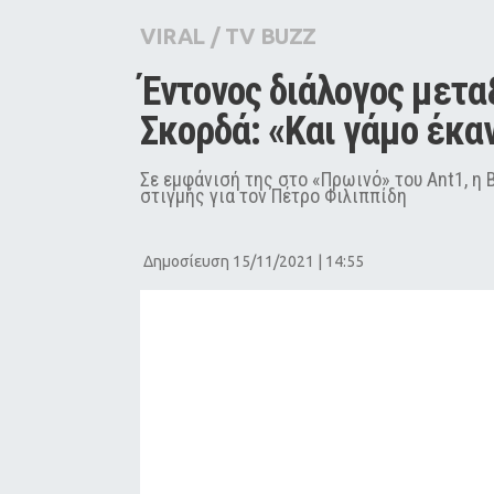
City Guide
VIRAL
/
TV BUZZ
Pop Culture
Έντονος διάλογος μετα
Agenda
Σκορδά: «Και γάμο έκα
Σε εμφάνισή της στο «Πρωινό» του Ant1, η
στιγμής για τον Πέτρο Φιλιππίδη
Δημοσίευση 15/11/2021 | 14:55