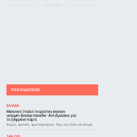
ΔΙΑΦΗΜΙΣΗ
ΡΟΗ ΕΙΔΗΣΕΩΝ
ΕΛΛΑΔΑ
Μύκονος: Ιταλοί τουρίστες έκαναν
«κλαμπ» βανάκι transfer - Αντιδράσεις για
το ξέφρενο πάρτι
Χοροί, φωνές, φωτογραφίες: Λες και ήταν σε κλαμπ
TABLOID