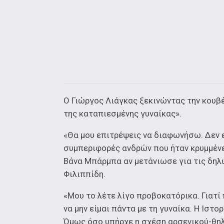
Ο Γιώργος Λιάγκας ξεκινώντας την κουβ
της καταπιεσμένης γυναίκας».
«Θα μου επιτρέψεις να διαφωνήσω. Δεν εί
συμπεριφορές ανδρών που ήταν κρυμμένες
Βάνα Μπάρμπα αν μετάνιωσε για τις δηλ
Φιλιππίδη.
«Μου το λέτε λίγο προβοκατόρικα. Γιατί
να μην είμαι πάντα με τη γυναίκα. Η Ιστο
Όμως όσο υπήρχε η σχέση αρσενικού-θηλ