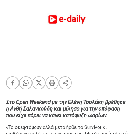
FEEDS
Πάσχα
Eurovision
Retro
Summer
OMG
LOL
A-List
LGBTQI+
Xmas
Στο Open Weekend με την Ελένη Τσολάκη βρέθηκε
η Ανθή Σαλαγκούδη και μίλησε για την απόφαση
που είχε πάρει να κάνει κατάψυξη ωαρίων.
LIFE
«Το σκεφτόμουν αλλά μετά ήρθε το Survivor κι
Food
Body+Mind
επιβάρυνα πολύ τον οργανισμό μου. Μετά είπα ή τώρα ή