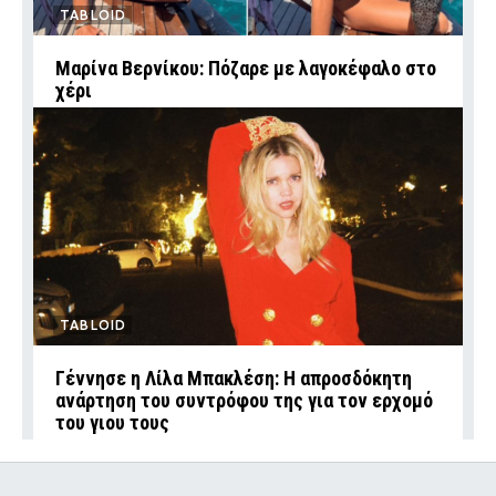
TABLOID
Μαρίνα Βερνίκου: Πόζαρε με λαγοκέφαλο στο
χέρι
TABLOID
Γέννησε η Λίλα Μπακλέση: Η απροσδόκητη
ανάρτηση του συντρόφου της για τον ερχομό
του γιου τους