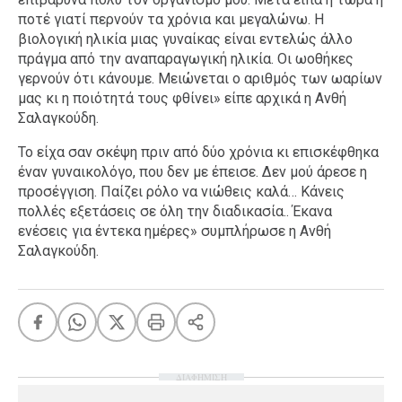
ποτέ γιατί περνούν τα χρόνια και μεγαλώνω. Η
Ταξίδια
Style
βιολογική ηλικία μιας γυναίκας είναι εντελώς άλλο
Σπίτι
Family
πράγμα από την αναπαραγωγική ηλικία. Οι ωοθήκες
γερνούν ότι κάνουμε. Μειώνεται ο αριθμός των ωαρίων
Σχέσεις
μας κι η ποιότητά τους φθίνει» είπε αρχικά η Ανθή
Σαλαγκούδη.
Το είχα σαν σκέψη πριν από δύο χρόνια κι επισκέφθηκα
AGENDA
έναν γυναικολόγο, που δεν με έπεισε. Δεν μού άρεσε η
προσέγγιση. Παίζει ρόλο να νιώθεις καλά… Κάνεις
Agenda
Επιλογές
πολλές εξετάσεις σε όλη την διαδικασία.. Έκανα
ενέσεις για έντεκα ημέρες» συμπλήρωσε η Ανθή
Εισιτήρια
Σαλαγκούδη.
ΔΙΑΦΗΜΙΣΗ