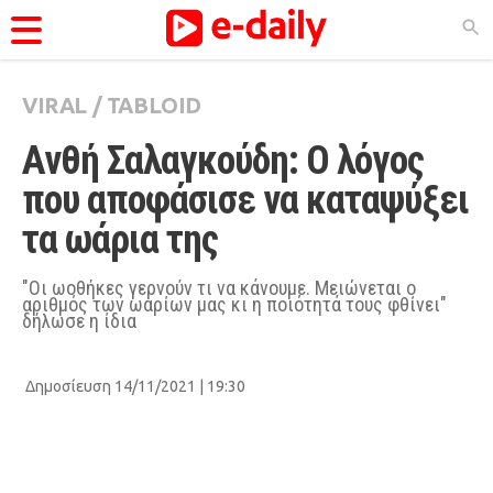
VIRAL
/
TABLOID
ΚΑΤΗΓΟΡΊΕΣ
Ανθή Σαλαγκούδη: Ο λόγος 
Ειδήσεις
που αποφάσισε να καταψύξει 
Θέματα
τα ωάρια της
Videos
Podcasts
"Οι ωοθήκες γερνούν τι να κάνουμε. Μειώνεται ο
αριθμός των ωαρίων μας κι η ποιότητά τους φθίνει"
δήλωσε η ίδια
Viral
Life
Δημοσίευση 14/11/2021 | 19:30
City Guide
Pop Culture
Agenda