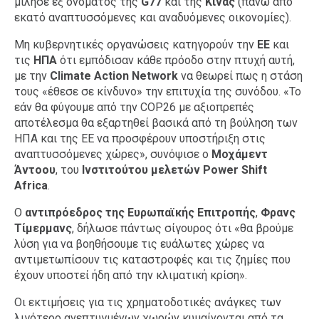
μίλησε εξ ονόματος της
G77
και της
Κίνας
(πάνω από
εκατό αναπτυσσόμενες και αναδυόμενες οικονομίες).
Μη κυβερνητικές οργανώσεις κατηγορούν την
ΕΕ
και
τις
ΗΠΑ
ότι εμπόδισαν κάθε πρόοδο στην πτυχή αυτή,
με την
Climate Action Network
να θεωρεί πως η στάση
τους «έθεσε σε κίνδυνο» την επιτυχία της συνόδου. «Το
εάν θα φύγουμε από την COP26 με αξιοπρεπές
αποτέλεσμα θα εξαρτηθεί βασικά από τη βούληση των
ΗΠΑ και της ΕΕ να προσφέρουν υποστήριξη στις
αναπτυσσόμενες χώρες», συνόψισε ο
Μοχάμεντ
Άντοου
, του
Ι
νστιτούτου μελετών Power Shift
Africa
.
Ο
αντιπρόεδρος της Ευρωπαϊκής Επιτροπής
,
Φρανς
Τίμερμανς
, δήλωσε πάντως σίγουρος ότι «θα βρούμε
λύση για να βοηθήσουμε τις ευάλωτες χώρες να
αντιμετωπίσουν τις καταστροφές και τις ζημίες που
έχουν υποστεί ήδη από την κλιματική κρίση».
Οι εκτιμήσεις για τις χρηματοδοτικές ανάγκες των
λιγότερο ανεπτυγμένων χωρών κυμαίνονται από τα