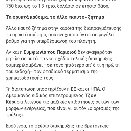
750 δισ. ως το 1,3 τρισ. δολάρια σε ετήσια βάση.
Τα ορυκτά καύσιμα, το άλλο «καυτό» ζήτημα
Άλλο καυτό ζήτημα στην καρδιά της διαπραγμάτευσης:
τα ορυκτά καύσιμα, που ενοχοποιούνται σε μεγάλο
βαθμό για την υπερθέρμανση του πλανήτη.
Αν και η
Σ
υμφωνία του
Παρισιού
δεν αναφερόταν
ρητώς σε αυτά, το νέο σχέδιο τελικής διακήρυξης
συμπεριλαμβάνει –σε τόνο ηπιότερο απ’ ό,τι η πρώτη
του εκδοχή– τον σταδιακό τερματισμό της
χρηματοδότησής τους.
Τη διατύπωση υποστηρίζουν η
ΕΕ
και οι
ΗΠΑ
. Ο
Αμερικανός ειδικός επιτετραμμένος
Τζον
Κέρι
στηλίτευσε τις μαζικές επιδοτήσεις αυτών των
μορφών ενέργειας, που είναι γι’ αυτόν «ο ορισμός της
τρέλας».
Ευρύτερα, το σχέδιο διακήρυξης της βρετανικής