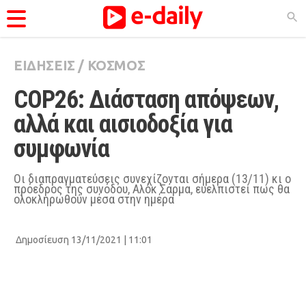
ΕΙΔΗΣΕΙΣ
/
ΚΟΣΜΟΣ
ΚΑΤΗΓΟΡΊΕΣ
COP26: Διάσταση απόψεων, 
Ειδήσεις
αλλά και αισιοδοξία για 
Θέματα
συμφωνία
Videos
Podcasts
Οι διαπραγματεύσεις συνεχίζονται σήμερα (13/11) κι ο
πρόεδρος της συνόδου, Αλόκ Σάρμα, ευελπιστεί πως θα
ολοκληρωθούν μέσα στην ημέρα
Viral
Life
Δημοσίευση 13/11/2021 | 11:01
City Guide
Pop Culture
Agenda