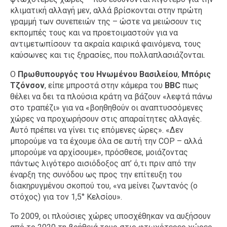
κλιματική αλλαγή μεν, αλλά βρίσκονται στην πρώτη
γραμμή των συνεπειών της – ώστε να μειώσουν τις
εκπομπές τους και να προετοιμαστούν για να
αντιμετωπίσουν τα ακραία καιρικά φαινόμενα, τους
καύσωνες και τις ξηρασίες, που πολλαπλασιάζονται.
Ο
Π
ρωθυπουργός
του Ηνωμένου Βασιλείου
,
Μπόρις
Τζόνσον
, είπε μπροστά στην κάμερα του
BBC
πως
θέλει να δει τα πλούσια κράτη να βάζουν «λεφτά πάνω
στο τραπέζι» για να «βοηθηθούν οι αναπτυσσόμενες
χώρες να προχωρήσουν στις απαραίτητες αλλαγές.
Αυτό πρέπει να γίνει τις επόμενες ώρες». «Δεν
μπορούμε να τα έχουμε όλα σε αυτή την COP – αλλά
μπορούμε να αρχίσουμε», πρόσθεσε, μοιάζοντας
πάντως λιγότερο αισιόδοξος απ’ ό,τι πριν από την
έναρξη της συνόδου ως προς την επίτευξη του
διακηρυγμένου σκοπού του, «να μείνει ζωντανός (ο
στόχος) για τον 1,5° Κελσίου».
Το 2009, οι πλούσιες χώρες υποσχέθηκαν να αυξήσουν