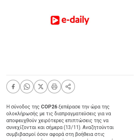
FEEDS
Πάσχα
Eurovision
Retro
Summer
OMG
LOL
A-List
LGBTQI+
Xmas
Η σύνοδος της
COP26
ξεπέρασε την ώρα της
ολοκλήρωσής με τις διαπραγματεύσεις για να
αποφευχθούν χειρότερες επιπτώσεις της να
LIFE
συνεχίζονται και σήμερα (13/11). Αναζητούνται
συμβιβασμοί όσον αφορά στη βοήθεια στις
Food
Body+Mind