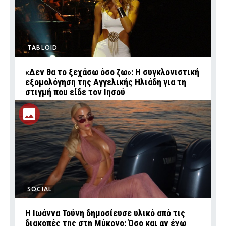
TABLOID
«Δεν θα το ξεχάσω όσο ζω»: Η συγκλονιστική
εξομολόγηση της Αγγελικής Ηλιάδη για τη
στιγμή που είδε τον Ιησού
SOCIAL
Η Ιωάννα Τούνη δημοσίευσε υλικό από τις
διακοπές της στη Μύκονο: Όσο και αν έχω