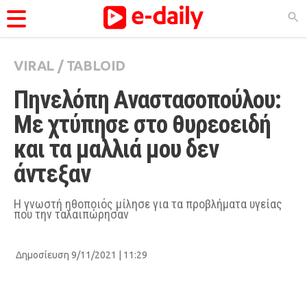
VIRAL
/
TABLOID
ΚΑΤΗΓΟΡΊΕΣ
Πηνελόπη Αναστασοπούλου: 
Ειδήσεις
Με χτύπησε στο θυρεοειδή 
Θέματα
και τα μαλλιά μου δεν 
Videos
άντεξαν
Podcasts
Viral
Η γνωστή ηθοποιός μίλησε για τα προβλήματα υγείας
που την ταλαιπώρησαν
Life
City Guide
Δημοσίευση 9/11/2021 | 11:29
Pop Culture
Agenda