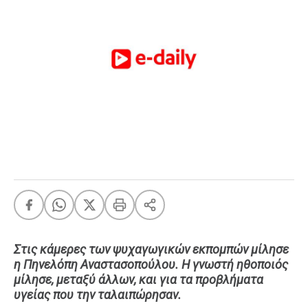
FEEDS
Πάσχα
Eurovision
Retro
Summer
OMG
LOL
A-List
LGBTQI+
Xmas
Στις κάμερες των ψυχαγωγικών εκπομπών μίλησε
η Πηνελόπη Αναστασοπούλου. Η γνωστή ηθοποιός
LIFE
μίλησε, μεταξύ άλλων, και για τα προβλήματα
υγείας που την ταλαιπώρησαν.
Food
Body+Mind