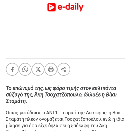
FEEDS
Πάσχα
Eurovision
Retro
Summer
OMG
LOL
A-List
LGBTQI+
Xmas
Το επώνυμό της, ως φόρο τιμής στον εκλιπόντα
σύζυγό της, Άκη Τσοχατζόπουλο, άλλαξε η Βίκυ
Σταμάτη.
Όπως μετέδωσε ο ΑΝΤ1 το πρωί της Δευτέρας, η Βίκυ
LIFE
Σταμάτη πλέον ονομάζεται Τσοχατζοπούλου, ενώ η ίδια
μίλησε για όσα είχε δηλώσει η ξαδέλφη του Άκη
Food
Body+Mind