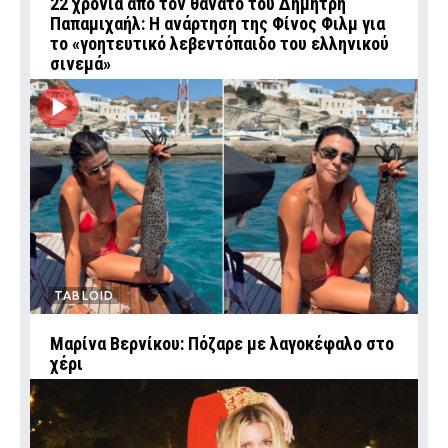
22 χρόνια από τον θάνατο του Δημήτρη
Παπαμιχαήλ: Η ανάρτηση της Φίνος Φιλμ για
το «γοητευτικό λεβεντόπαιδο του ελληνικού
σινεμά»
TABLOID
Μαρίνα Βερνίκου: Πόζαρε με λαγοκέφαλο στο
χέρι