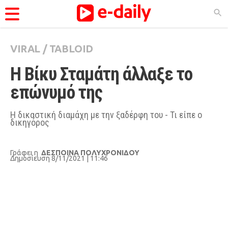
VIRAL
/
TABLOID
ΚΑΤΗΓΟΡΊΕΣ
Η Βίκυ Σταμάτη άλλαξε το 
Ειδήσεις
επώνυμό της
Θέματα
Videos
Η δικαστική διαμάχη με την ξαδέρφη του - Τι είπε ο
δικηγόρος
Podcasts
Viral
Γράφει η
ΔΕΣΠΟΙΝΑ ΠΟΛΥΧΡΟΝΙΔΟΥ
Δημοσίευση 8/11/2021 | 11:46
Life
City Guide
Pop Culture
Agenda