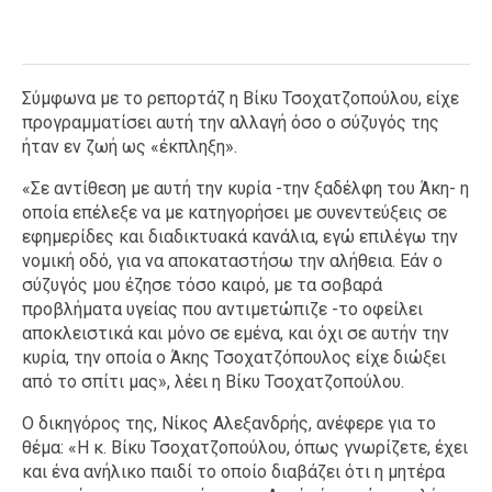
Σύμφωνα με το ρεπορτάζ η Βίκυ Τσοχατζοπούλου, είχε
προγραμματίσει αυτή την αλλαγή όσο ο σύζυγός της
ήταν εν ζωή ως «έκπληξη».
«Σε αντίθεση με αυτή την κυρία -την ξαδέλφη του Άκη- η
οποία επέλεξε να με κατηγορήσει με συνεντεύξεις σε
εφημερίδες και διαδικτυακά κανάλια, εγώ επιλέγω την
νομική οδό, για να αποκαταστήσω την αλήθεια. Εάν ο
σύζυγός μου έζησε τόσο καιρό, με τα σοβαρά
προβλήματα υγείας που αντιμετώπιζε -το οφείλει
αποκλειστικά και μόνο σε εμένα, και όχι σε αυτήν την
κυρία, την οποία ο Άκης Τσοχατζόπουλος είχε διώξει
από το σπίτι μας», λέει η Βίκυ Τσοχατζοπούλου.
Ο δικηγόρος της, Νίκος Αλεξανδρής, ανέφερε για το
θέμα: «Η κ. Βίκυ Τσοχατζοπούλου, όπως γνωρίζετε, έχει
και ένα ανήλικο παιδί το οποίο διαβάζει ότι η μητέρα