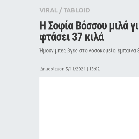
City Guide
VIRAL
/
TABLOID
Pop Culture
Η Σοφία Βόσσου μιλά γι
Agenda
φτάσει 37 κιλά
Ήμουν μπες βγες στο νοσοκομείο, έμπαινα 3
Δημοσίευση 5/11/2021 | 13:02