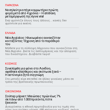
ΠΑΡΑΞΕΝΑ
Νοσηλεύτρια πήγε κομμωτήριο πρώτη
φορά μετά από 4 χρόνια – Η απίθανη
μεταμόρφωσή της έγινε viral
Ενώ φρόντιζε όλους τους άλλους... κανείς δεν
φρόντισε για εκείνη
ΕΛΛΑΔΑ
Νέα Αγχίαλος: Ηλικιωμένος αυνανιζόταν
κοιτάζοντας 13χρονη από το παράθυρό
του
Μάθετε για τη σύλληψη 66χρονου που αυνανιζόταν στη
Νέα Αγχίαλο. Δείτε τις λεπτομέρειες και την απόφαση
του δικαστηρίου. Διαβάστε τώρα!
ΚΟΣΜΟΣ
Συνελήφθη για φόνο στο Λονδίνο,
αφέθηκε ελεύθερος και σκότωσε ξανά –
Η αστυνομία ζητά συγγνώμη
Στο μεταξύ είχε επιτεθεί σε άλλες γυναίκες μέσα σε
τρένα της βρετανικής πρωτεύουσας
ΟΙΚΟΝΟΜΙΑ
Σούπερ μάρκετ: Μειώσεις τιμών έως 7%
σε πάνω από 1.000 προϊόντα, πότε
ξεκινούν
Διευρύνεται η εθνική πρωτοβουλία για τις τιμές στο
ράφι των σούπερ μάρκετ: 686 επώνυμοι κωδικοί, ακόμη