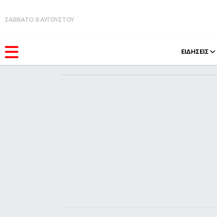
ΣΑΒΒΑΤΟ 8 ΑΥΓΟΥΣΤΟΥ
ΕΙΔΗΣΕΙΣ
ΚΑΤΗΓΟΡΊΕΣ
FEEDS
Ειδήσεις
Πάσχ
Θέματα
Retro
Videos
OMG
Podcasts
A-Lis
Viral
Xmas
Life