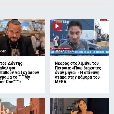
LOID
ΠΑΡΑΞΕΝΑ
τος Δάντης:
Νεαρός στο λιμάνι του
άδελφοι
Πειραιά: «Πάω διακοπές
παθούν να ξεχάσουν
έναν μήνα» ‑ Η απίθανη
έγραψα το """"My
ατάκα στην κάμερα του
er One""""»
MEGA