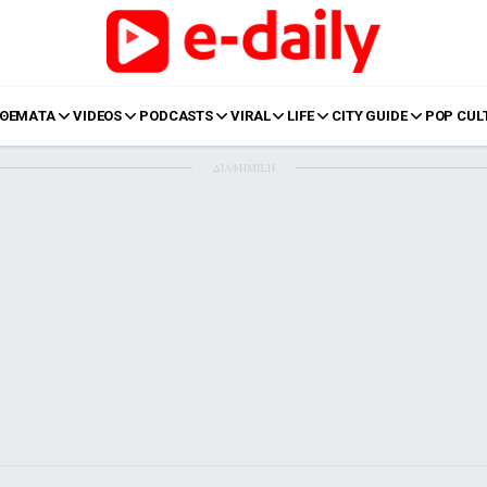
ΘΕΜΑΤΑ
VIDEOS
PODCASTS
VIRAL
LIFE
CITY GUIDE
POP CUL
ΔΙΑΦΗΜΙΣΗ
LIFE
Food
Body+Mind
α
Eurovision
Ταξίδια
Style
Summer
Σπίτι
Family
LOL
Σχέσεις
t
LGBTQI+