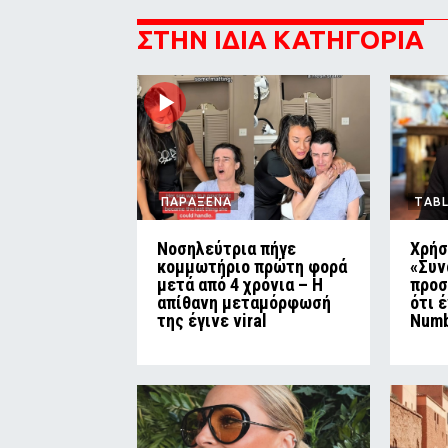
ΣΤΗΝ ΙΔΙΑ ΚΑΤΗΓΟΡΙΑ
ΠΑΡΑΞΕΝΑ
TAB
Νοσηλεύτρια πήγε
Χρήσ
κομμωτήριο πρώτη φορά
«Συν
μετά από 4 χρόνια – Η
προσ
απίθανη μεταμόρφωσή
ότι 
της έγινε viral
Numb