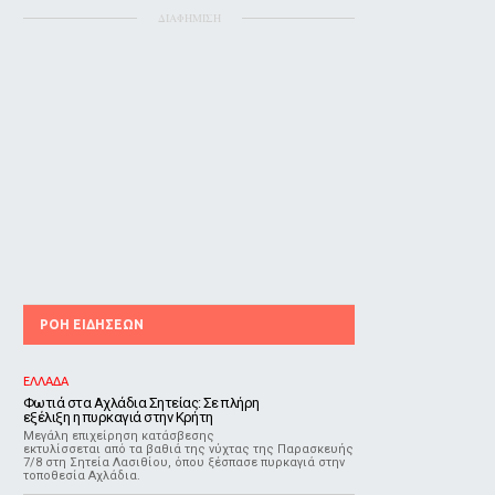
ΔΙΑΦΗΜΙΣΗ
ΡΟΗ ΕΙΔΗΣΕΩΝ
ΕΛΛΑΔΑ
Φωτιά στα Αχλάδια Σητείας: Σε πλήρη
εξέλιξη η πυρκαγιά στην Κρήτη
Μεγάλη επιχείρηση κατάσβεσης
εκτυλίσσεται από τα βαθιά της νύχτας της Παρασκευής
7/8 στη Σητεία Λασιθίου, όπου ξέσπασε πυρκαγιά στην
τοποθεσία Αχλάδια.