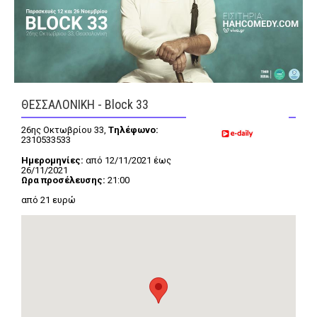
FEEDS
Πάσχα
Eurovision
ΘΕΣΣΑΛΟΝΙΚΗ - Block 33
Retro
Summer
26ης Οκτωβρίου 33,
Tηλέφωνο:
2310533533
OMG
LOL
Ημερομηνίες:
από 12/11/2021 έως
26/11/2021
Ωρα προσέλευσης:
21:00
A-List
LGBTQI+
από 21 ευρώ
Xmas
LIFE
Food
Body+Mind