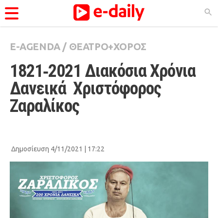
E-AGENDA
/
ΘΕΑΤΡΟ+ΧΟΡΟΣ
ΚΑΤΗΓΟΡΊΕΣ
1821‑2021 Διακόσια Χρόνια 
Ειδήσεις
Δανεικά  Χριστόφορος 
Θέματα
Ζαραλίκος
Videos
Podcasts
Viral
Δημοσίευση 4/11/2021 | 17:22
Life
City Guide
Pop Culture
Agenda