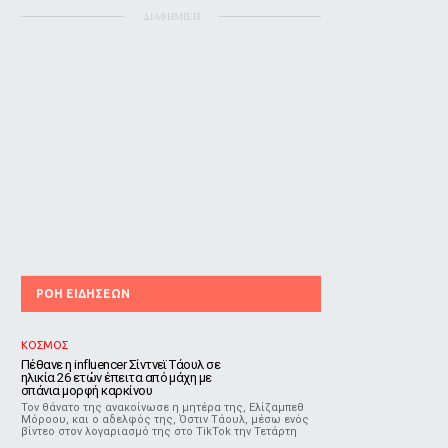
ΔΙΑΦΗΜΙΣΗ
ΡΟΗ ΕΙΔΗΣΕΩΝ
ΚΟΣΜΟΣ
Πέθανε η influencer Σίντνεϊ Τάουλ σε
ηλικία 26 ετών έπειτα από μάχη με
σπάνια μορφή καρκίνου
Τον θάνατο της ανακοίνωσε η μητέρα της, Ελίζαμπεθ
Μόροου, και ο αδελφός της, Όστιν Τάουλ, μέσω ενός
βίντεο στον λογαριασμό της στο TikTok την Τετάρτη