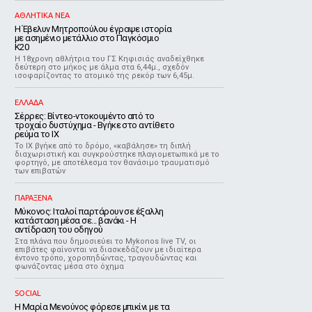
ΑΘΛΗΤΙΚΑ ΝΕΑ
Η Έβελυν Μητροπούλου έγραψε ιστορία
με ασημένιο μετάλλιο στο Παγκόσμιο
Κ20
Η 18χρονη αθλήτρια του ΓΣ Κηφισιάς αναδείχθηκε
δεύτερη στο μήκος με άλμα στα 6,44μ., σχεδόν
ισοφαρίζοντας το ατομικό της ρεκόρ των 6,45μ.
ΕΛΛΑΔΑ
Σέρρες: Βίντεο-ντοκουμέντο από το
τροχαίο δυστύχημα - Βγήκε στο αντίθετο
ρεύμα το ΙΧ
Το ΙΧ βγήκε από το δρόμο, «καβάλησε» τη διπλή
διαχωριστική και συγκρούστηκε πλαγιομετωπικά με το
φορτηγό, με αποτέλεσμα τον θανάσιμο τραυματισμό
των επιβατών
ΠΑΡΑΞΕΝΑ
Μύκονος: Ιταλοί παρτάρουν σε έξαλλη
κατάσταση μέσα σε... βανάκι - Η
αντίδραση του οδηγού
Στα πλάνα που δημοσιεύει το Mykonos live TV, οι
επιβάτες φαίνονται να διασκεδάζουν με ιδιαίτερα
έντονο τρόπο, χοροπηδώντας, τραγουδώντας και
φωνάζοντας μέσα στο όχημα
SOCIAL
Η Μαρία Μενούνος φόρεσε μπικίνι με τα