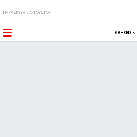
ΠΑΡΑΣΚΕΥΗ 7 ΑΥΓΟΥΣΤΟΥ
ΕΙΔΗΣΕΙΣ
ΚΑΤΗΓΟΡΊΕΣ
FEEDS
Ειδήσεις
Πάσχ
Θέματα
Retro
Videos
OMG
Podcasts
A-Lis
Viral
Xmas
Life