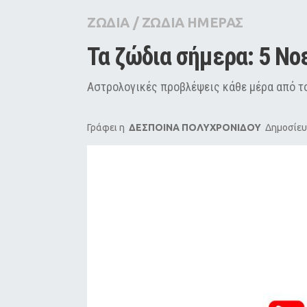
City Guide
ΖΩΔΙΑ
/
ΖΩΔΙΑ ΗΜΕΡΑΣ
Pop Culture
Τα ζώδια σήμερα: 5 Νο
Agenda
Αστρολογικές προβλέψεις κάθε μέρα από το
Γράφει η
ΔΕΣΠΟΙΝΑ ΠΟΛΥΧΡΟΝΙΔΟΥ
Δημοσίευ