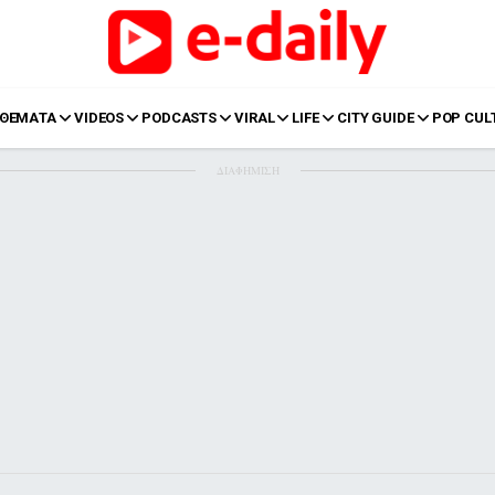
ΘΕΜΑΤΑ
VIDEOS
PODCASTS
VIRAL
LIFE
CITY GUIDE
POP CUL
ΔΙΑΦΗΜΙΣΗ
LIFE
Food
Body+Mind
α
Eurovision
Ταξίδια
Style
Summer
Σπίτι
Family
LOL
Σχέσεις
t
LGBTQI+