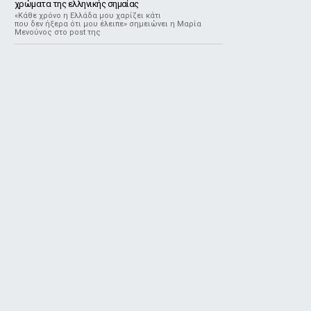
χρώματα της ελληνικής σημαίας
«Κάθε χρόνο η Ελλάδα μου χαρίζει κάτι
που δεν ήξερα ότι μου έλειπε» σημειώνει η Μαρία
Μενούνος στο post της