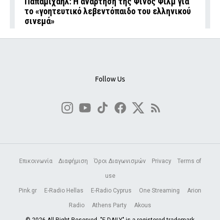
Παπαμιχαήλ: Η ανάρτηση της Φίνος Φιλμ για
το «γοητευτικό λεβεντόπαιδο του ελληνικού
σινεμά»
Follow Us
Επικοινωνία
Διαφήμιση
Όροι Διαγωνισμών
Privacy
Terms of
use
Pink.gr
E-Radio Hellas
E-Radio Cyprus
One Streaming
Arion
Radio
Athens Party
Akous