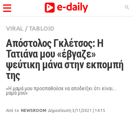
VIRAL
/
TABLOID
ΚΑΤΗΓΟΡΊΕΣ
Απόστολος Γκλέτσος: Η 
Ειδήσεις
Τατιάνα μου «έβγαζε» 
Θέματα
ψεύτικη μάνα στην εκπομπή 
Videos
της
Podcasts
Viral
«Η μαμά μου προσπαθούσε να αποδείξει ότι είναι...
μαμά μου»
Life
City Guide
Από το
NEWSROOM
Δημοσίευση 3/11/2021 | 14:15
Pop Culture
Agenda