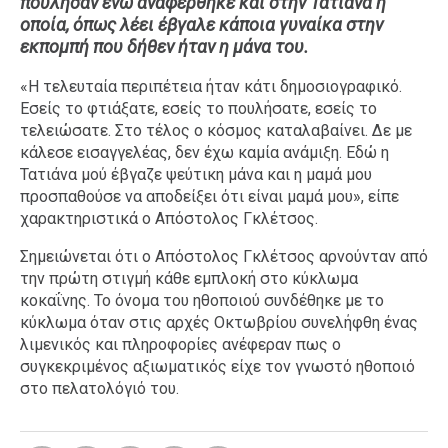
πούλησαν ενώ αναφέρθηκε και στην Τατιάνα η
οποία, όπως λέει έβγαλε κάποια γυναίκα στην
Ταξίδια
Style
εκπομπή που δήθεν ήταν η μάνα του.
Σπίτι
Family
«Η τελευταία περιπέτεια ήταν κάτι δημοσιογραφικό.
Σχέσεις
Εσείς το φτιάξατε, εσείς το πουλήσατε, εσείς το
τελειώσατε. Στο τέλος ο κόσμος καταλαβαίνει. Δε με
κάλεσε εισαγγελέας, δεν έχω καμία ανάμιξη. Εδώ η
Τατιάνα μού έβγαζε ψεύτικη μάνα και η μαμά μου
AGENDA
προσπαθούσε να αποδείξει ότι είναι μαμά μου», είπε
χαρακτηριστικά ο Απόστολος Γκλέτσος.
Agenda
Επιλογές
Σημειώνεται ότι ο Απόστολος Γκλέτσος αρνούνταν από
Εισιτήρια
την πρώτη στιγμή κάθε εμπλοκή στο κύκλωμα
κοκαΐνης. Το όνομα του ηθοποιού συνδέθηκε με το
κύκλωμα όταν στις αρχές Οκτωβρίου συνελήφθη ένας
λιμενικός και πληροφορίες ανέφεραν πως ο
συγκεκριμένος αξιωματικός είχε τον γνωστό ηθοποιό
στο πελατολόγιό του.