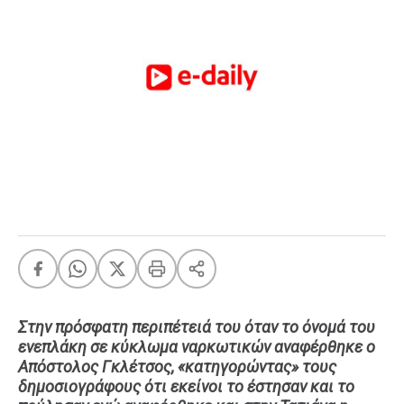
FEEDS
Πάσχα
Eurovision
Retro
Summer
OMG
LOL
A-List
LGBTQI+
Xmas
Στην πρόσφατη περιπέτειά του όταν το όνομά του
ενεπλάκη σε κύκλωμα ναρκωτικών αναφέρθηκε ο
LIFE
Απόστολος Γκλέτσος, «κατηγορώντας» τους
δημοσιογράφους ότι εκείνοι το έστησαν και το
Food
Body+Mind