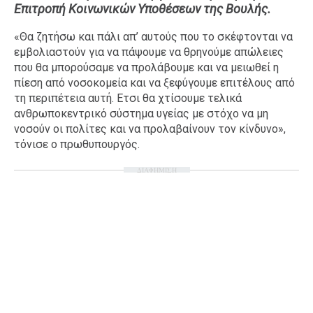
Επιτροπή Κοινωνικών Υποθέσεων της Βουλής.
Ταξίδια
Style
«Θα ζητήσω και πάλι απ’ αυτούς που το σκέφτονται να
Σπίτι
Family
εμβολιαστούν για να πάψουμε να θρηνούμε απώλειες
Σχέσεις
που θα μπορούσαμε να προλάβουμε και να μειωθεί η
πίεση από νοσοκομεία και να ξεφύγουμε επιτέλους από
τη περιπέτεια αυτή. Ετσι θα χτίσουμε τελικά
ανθρωποκεντρικό σύστημα υγείας με στόχο να μη
νοσούν οι πολίτες και να προλαβαίνουν τον κίνδυνο»,
AGENDA
τόνισε ο πρωθυπουργός.
Agenda
Επιλογές
ΔΙΑΦΗΜΙΣΗ
Εισιτήρια