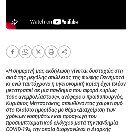
FEEDS
Πάσχα
Eurovision
Retro
Summer
OMG
LOL
«Η σημερινή μας εκδήλωση γίνεται δυστυχώς στη
A-List
LGBTQI+
σκιά της μεγάλης απώλειας της Φώφης Γεννηματά
κι ενώ ταυτόχρονα η υγειονομική κρίση έχει πλέον
Xmas
μετατραπεί σε μία πανδημία που αφορά κυρίως
τους ανεμβολίαστους», ανέφερε ο πρωθυπουργός,
Κυριάκος Μητσοτάκης, απευθύνοντας χαιρετισμό
στο πλαίσιο ημερίδας με θέμα«Διαχείριση των
χρόνιων νοσημάτων και προαγωγή του
LIFE
προσυμπτωματικού ελέγχου μετά την πανδημία
COVID-19», την οποία διοργανώνει η Διαρκής
Food
Body+Mind