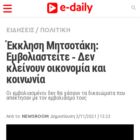
ΕΙΔΗΣΕΙΣ
/
ΠΟΛΙΤΙΚΗ
ΚΑΤΗΓΟΡΊΕΣ
Έκκληση Μητσοτάκη: 
Ειδήσεις
Εμβολιαστείτε ‑ Δεν 
Θέματα
κλείνουν οικονομία και 
Videos
κοινωνία
Podcasts
Viral
Οι εμβολιασμένοι δεν θα χάσουν τα δικαιώματα που
απέκτησαν με τον εμβολιασμό τους
Life
City Guide
Από το
NEWSROOM
Δημοσίευση 3/11/2021 | 12:23
Pop Culture
Agenda