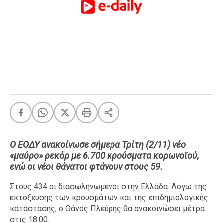
FEEDS
Πάσχα
Eurovision
Retro
Summer
OMG
LOL
A-List
LGBTQI+
Ο ΕΟΔΥ ανακοίνωσε σήμερα Τρίτη (2/11) νέο
Xmas
«μαύρο» ρεκόρ με 6.700 κρούσματα κορωνοϊού,
ενώ οι νέοι θάνατοι φτάνουν στους 59.
Στους 434 οι διασωληνωμένοι στην Ελλάδα. Λόγω της
εκτόξευσης των κρουσμάτων και της επιδημιολογικής
LIFE
κατάστασης, ο Θάνος Πλεύρης θα ανακοινώσει μέτρα
στις 18:00.
Food
Body+Mind