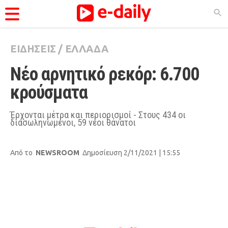
ΕΙΔΗΣΕΙΣ
/
ΕΛΛΑΔΑ
ΚΑΤΗΓΟΡΊΕΣ
Νέο αρνητικό ρεκόρ: 6.700 
Ειδήσεις
κρούσματα
Θέματα
Videos
Έρχονται μέτρα και περιορισμοί - Στους 434 οι
διασωληνωμένοι, 59 νέοι θάνατοι
Podcasts
Viral
Από το
NEWSROOM
Δημοσίευση 2/11/2021 | 15:55
Life
City Guide
Pop Culture
Agenda