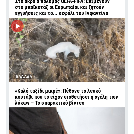
Στα άκρα ο πόλεμος UEFA‑FIFA: Επιμένουν
στο μποϊκοτάζ οι Ευρωπαίοι και ζητούν
εγγυήσεις και το... κεφάλι του Ινφαντίνο
ΕΛΛΑΔΑ
«Καλό ταξίδι μικρέ»: Πέθανε το λευκό
κουτάβι που το είχαν υιοθετήσει η αγέλη των
λύκων – Το σπαρακτικό βίντεο