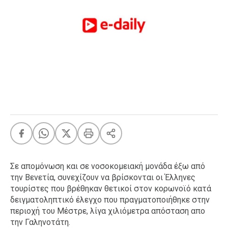
FEEDS
Πάσχα
Eurovision
Retro
Summer
OMG
LOL
A-List
LGBTQI+
Xmas
Σε απομόνωση και σε νοσοκομειακή μονάδα έξω από
την Βενετία, συνεχίζουν να βρίσκονται οι Έλληνες
τουρίστες που βρέθηκαν θετικοί στον κορωνοϊό κατά
δειγματοληπτικό έλεγχο που πραγματοποιήθηκε στην
LIFE
περιοχή του Μέστρε, λίγα χιλιόμετρα απόσταση απο
την Γαληνοτάτη.
Food
Body+Mind