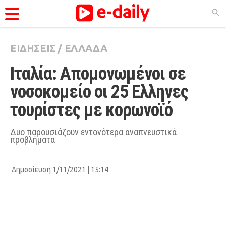
ΕΙΔΗΣΕΙΣ
/
ΕΛΛΑΔΑ
ΚΑΤΗΓΟΡΊΕΣ
Ιταλία: Απομονωμένοι σε 
Ειδήσεις
νοσοκομείο οι 25 Eλληνες 
Θέματα
τουρίστες με κορωνοϊό
Videos
Podcasts
Δυο παρουσιάζουν εντονότερα αναπνευστικά
προβλήματα
Viral
Life
Δημοσίευση 1/11/2021 | 15:14
City Guide
Pop Culture
Agenda