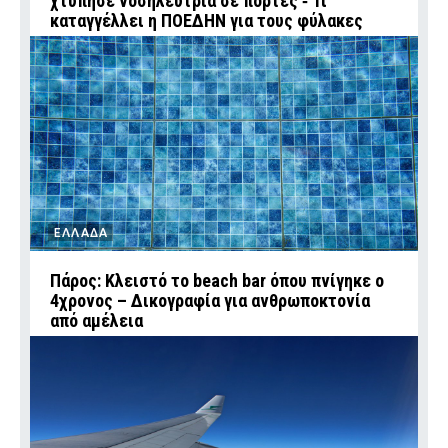
χτύπησε νοσηλεύτρια σε πόρτες ‑ Τι
καταγγέλλει η ΠΟΕΔΗΝ για τους φύλακες
ΕΛΛΑΔΑ
Πάρος: Κλειστό το beach bar όπου πνίγηκε ο
4χρονος – Δικογραφία για ανθρωποκτονία
από αμέλεια