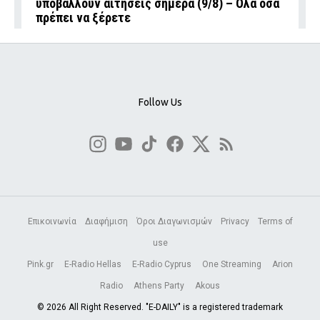
υποβάλλουν αιτήσεις σήμερα (9/8) – Όλα όσα
πρέπει να ξέρετε
Follow Us
Επικοινωνία
Διαφήμιση
Όροι Διαγωνισμών
Privacy
Terms of
use
Pink.gr
E-Radio Hellas
E-Radio Cyprus
One Streaming
Arion
Radio
Athens Party
Akous
© 2026 All Right Reserved. "E-DAILY" is a registered trademark