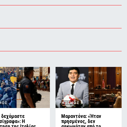
ΜΟΣ
ΚΟΣΜΟΣ
 δεχόμαστε
Μαραντόνα: «Ήταν
σίγραφα»: Η
πρησμένος, δεν
τηση της Ιταλίας
σηκωνόταν από το