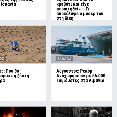
 Ισπανία
κρεβάτι και είχε
παραιτηθεί» – Τι
αποκάλυψε ο μασέρ του
στη δίκη
ΡΟΣ
ΕΛΛΑΔΑ
ός: Πού θα
Αύγουστος: Ρεκόρ
πήσει» η ζέστη
Αναχωρήσεων με 56.000
ρα
Ταξιδιώτες στα Λιμάνια