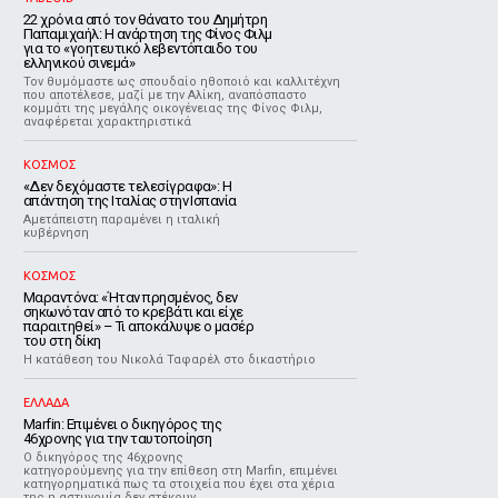
22 χρόνια από τον θάνατο του Δημήτρη
Παπαμιχαήλ: Η ανάρτηση της Φίνος Φιλμ
για το «γοητευτικό λεβεντόπαιδο του
ελληνικού σινεμά»
Τον θυμόμαστε ως σπουδαίο ηθοποιό και καλλιτέχνη
που αποτέλεσε, μαζί με την Αλίκη, αναπόσπαστο
κομμάτι της μεγάλης οικογένειας της Φίνος Φιλμ,
αναφέρεται χαρακτηριστικά
ΚΟΣΜΟΣ
«Δεν δεχόμαστε τελεσίγραφα»: Η
απάντηση της Ιταλίας στην Ισπανία
Αμετάπειστη παραμένει η ιταλική
κυβέρνηση
ΚΟΣΜΟΣ
Μαραντόνα: «Ήταν πρησμένος, δεν
σηκωνόταν από το κρεβάτι και είχε
παραιτηθεί» – Τι αποκάλυψε ο μασέρ
του στη δίκη
Η κατάθεση του Νικολά Ταφαρέλ στο δικαστήριο
ΕΛΛΑΔΑ
Marfin: Επιμένει ο δικηγόρος της
46χρονης για την ταυτοποίηση
Ο δικηγόρος της 46χρονης
κατηγορούμενης για την επίθεση στη Marfin, επιμένει
κατηγορηματικά πως τα στοιχεία που έχει στα χέρια
της η αστυνομία δεν στέκουν.