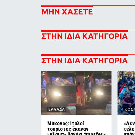
ΜΗΝ ΧΑΣΕΤΕ
ΣΤΗΝ ΙΔΙΑ ΚΑΤΗΓΟΡΙΑ
ΣΤΗΝ ΙΔΙΑ ΚΑΤΗΓΟΡΙΑ
ΕΛΛΑΔΑ
ΚΟΣ
Μύκονος: Ιταλοί
«Δεν
τουρίστες έκαναν
τελε
«κλαμπ» βανάκι transfer ‑
απάν