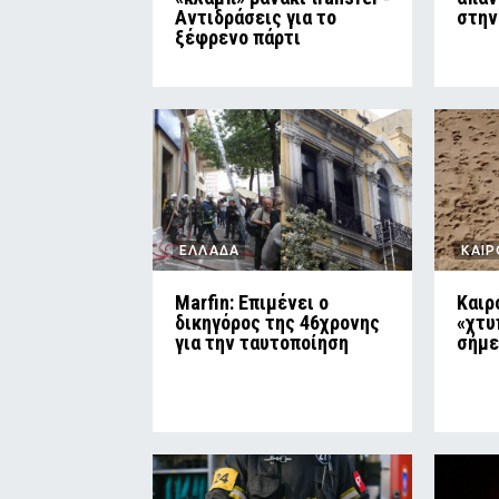
Αντιδράσεις για το
στην
ξέφρενο πάρτι
ΕΛΛΑΔΑ
ΚΑΙ
Marfin: Επιμένει ο
Καιρ
δικηγόρος της 46χρονης
«χτυ
για την ταυτοποίηση
σήμε