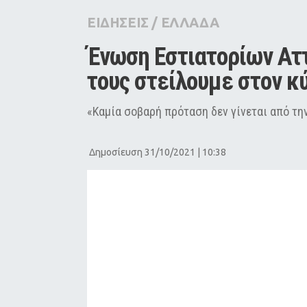
City Guide
ΕΙΔΗΣΕΙΣ
/
ΕΛΛΑΔΑ
Pop Culture
Ένωση Εστιατορίων Αττ
Agenda
τους στείλουμε στον κ
«Καμία σοβαρή πρόταση δεν γίνεται από τη
Δημοσίευση 31/10/2021 | 10:38