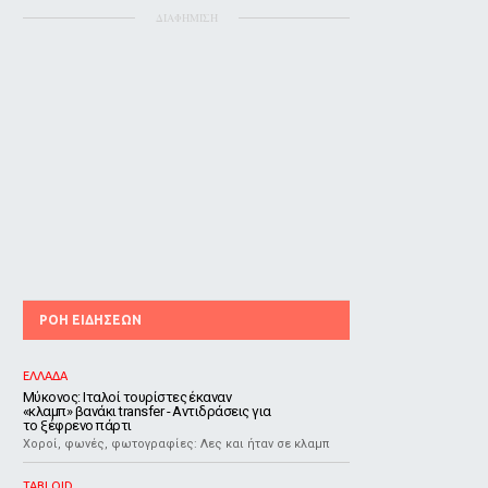
ΔΙΑΦΗΜΙΣΗ
ΡΟΗ ΕΙΔΗΣΕΩΝ
ΕΛΛΑΔΑ
Μύκονος: Ιταλοί τουρίστες έκαναν
«κλαμπ» βανάκι transfer - Αντιδράσεις για
το ξέφρενο πάρτι
Χοροί, φωνές, φωτογραφίες: Λες και ήταν σε κλαμπ
TABLOID