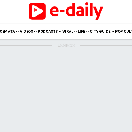
ΘΕΜΑΤΑ
VIDEOS
PODCASTS
VIRAL
LIFE
CITY GUIDE
POP CUL
ΔΙΑΦΗΜΙΣΗ
LIFE
Food
Body+Mind
α
Eurovision
Ταξίδια
Style
Summer
Σπίτι
Family
LOL
Σχέσεις
t
LGBTQI+