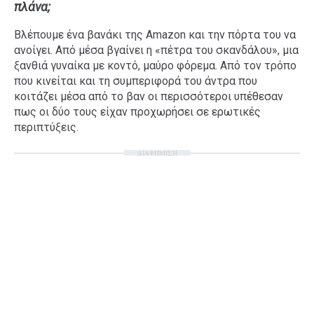
πλάνα;
Ταξίδια
Style
Βλέπουμε ένα βανάκι της Amazon και την πόρτα του να
Σπίτι
Family
ανοίγει. Από μέσα βγαίνει η «πέτρα του σκανδάλου», μια
Σχέσεις
ξανθιά γυναίκα με κοντό, μαύρο φόρεμα. Από τον τρόπο
που κινείται και τη συμπεριφορά του άντρα που
κοιτάζει μέσα από το βαν οι περισσότεροι υπέθεσαν
πως οι δύο τους είχαν προχωρήσει σε ερωτικές
περιπτύξεις.
AGENDA
ΔΙΑΦΗΜΙΣΗ
Agenda
Επιλογές
Εισιτήρια