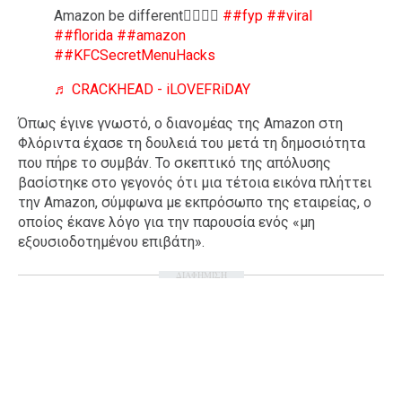
Amazon be different😮‍💨😮‍💨
##fyp
##viral
##florida
##amazon
##KFCSecretMenuHacks
♬ CRACKHEAD - iLOVEFRiDAY
Όπως έγινε γνωστό, ο διανομέας της Amazon στη
Φλόριντα έχασε τη δουλειά του μετά τη δημοσιότητα
που πήρε το συμβάν. Το σκεπτικό της απόλυσης
βασίστηκε στο γεγονός ότι μια τέτοια εικόνα πλήττει
την Amazon, σύμφωνα με εκπρόσωπο της εταιρείας, ο
οποίος έκανε λόγο για την παρουσία ενός «μη
εξουσιοδοτημένου επιβάτη».
ΔΙΑΦΗΜΙΣΗ