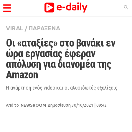
VIRAL
/
ΠΑΡΑΞΕΝΑ
ΚΑΤΗΓΟΡΊΕΣ
Οι «αταξίες» στο βανάκι εν 
Ειδήσεις
ώρα εργασίας έφεραν 
Θέματα
απόλυση για διανομέα της 
Videos
Amazon
Podcasts
Viral
Η ανάρτηση ενός video και οι αλυσιδωτές εξελίξεις
Life
Από το
NEWSROOM
Δημοσίευση 30/10/2021 | 09:42
City Guide
Pop Culture
Agenda