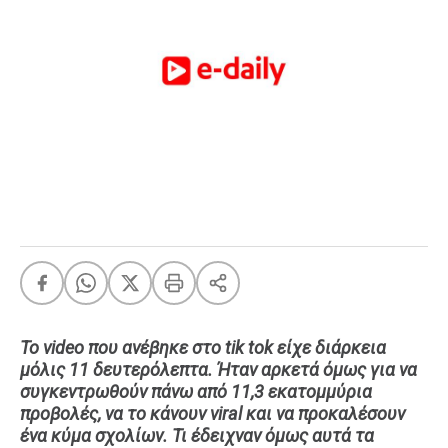
FEEDS
Πάσχα
Eurovision
Retro
Summer
OMG
LOL
A-List
LGBTQI+
Xmas
To video που ανέβηκε στο tik tok είχε διάρκεια
μόλις 11 δευτερόλεπτα. Ήταν αρκετά όμως για να
συγκεντρωθούν πάνω από 11,3 εκατομμύρια
LIFE
προβολές, να το κάνουν viral και να προκαλέσουν
ένα κύμα σχολίων. Τι έδειχναν όμως αυτά τα
Food
Body+Mind