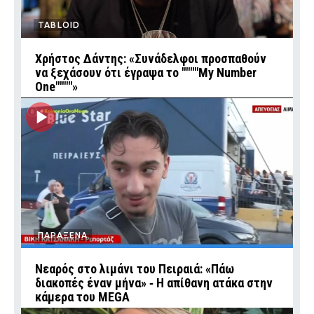
TABLOID
Χρήστος Δάντης: «Συνάδελφοι προσπαθούν
να ξεχάσουν ότι έγραψα το """"My Number
One""""»
ΠΑΡΑΞΕΝΑ
Νεαρός στο λιμάνι του Πειραιά: «Πάω
διακοπές έναν μήνα» ‑ Η απίθανη ατάκα στην
κάμερα του MEGA