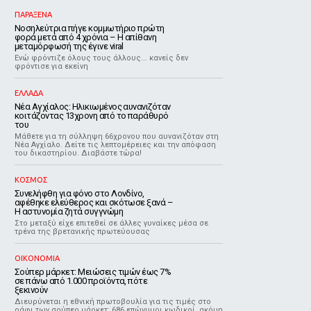
ΠΑΡΑΞΕΝΑ
Νοσηλεύτρια πήγε κομμωτήριο πρώτη
φορά μετά από 4 χρόνια – Η απίθανη
μεταμόρφωσή της έγινε viral
Ενώ φρόντιζε όλους τους άλλους... κανείς δεν
φρόντισε για εκείνη
ΕΛΛΑΔΑ
Νέα Αγχίαλος: Ηλικιωμένος αυνανιζόταν
κοιτάζοντας 13χρονη από το παράθυρό
του
Μάθετε για τη σύλληψη 66χρονου που αυνανιζόταν στη
Νέα Αγχίαλο. Δείτε τις λεπτομέρειες και την απόφαση
του δικαστηρίου. Διαβάστε τώρα!
ΚΟΣΜΟΣ
Συνελήφθη για φόνο στο Λονδίνο,
αφέθηκε ελεύθερος και σκότωσε ξανά –
Η αστυνομία ζητά συγγνώμη
Στο μεταξύ είχε επιτεθεί σε άλλες γυναίκες μέσα σε
τρένα της βρετανικής πρωτεύουσας
ΟΙΚΟΝΟΜΙΑ
Σούπερ μάρκετ: Μειώσεις τιμών έως 7%
σε πάνω από 1.000 προϊόντα, πότε
ξεκινούν
Διευρύνεται η εθνική πρωτοβουλία για τις τιμές στο
ράφι των σούπερ μάρκετ: 686 επώνυμοι κωδικοί, ακόμη