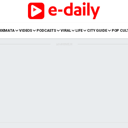
ΘΕΜΑΤΑ
VIDEOS
PODCASTS
VIRAL
LIFE
CITY GUIDE
POP CUL
ΔΙΑΦΗΜΙΣΗ
LIFE
Food
Body+Mind
α
Eurovision
Ταξίδια
Style
Summer
Σπίτι
Family
LOL
Σχέσεις
t
LGBTQI+