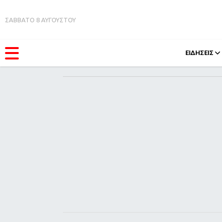
ΣΑΒΒΑΤΟ 8 ΑΥΓΟΥΣΤΟΥ
ΕΙΔΗΣΕΙΣ
ΚΑΤΗΓΟΡΊΕΣ
FEEDS
Ειδήσεις
Πάσχ
Θέματα
Retro
Videos
OMG
Podcasts
A-Lis
Viral
Xmas
Life