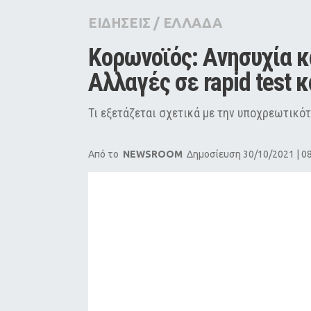
City Guide
ΕΙΔΗΣΕΙΣ
/
ΕΛΛΑΔΑ
Pop Culture
Κορωνοϊός: Ανησυχία κα
Agenda
Αλλαγές σε rapid test 
Τι εξετάζεται σχετικά με την υποχρεωτικό
Από το
NEWSROOM
Δημοσίευση 30/10/2021 | 0