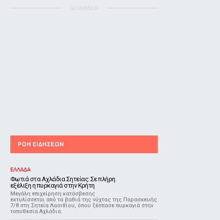
ΔΙΑΦΗΜΙΣΗ
ΡΟΗ ΕΙΔΗΣΕΩΝ
ΕΛΛΑΔΑ
Φωτιά στα Αχλάδια Σητείας: Σε πλήρη
εξέλιξη η πυρκαγιά στην Κρήτη
Μεγάλη επιχείρηση κατάσβεσης
εκτυλίσσεται από τα βαθιά της νύχτας της Παρασκευής
7/8 στη Σητεία Λασιθίου, όπου ξέσπασε πυρκαγιά στην
τοποθεσία Αχλάδια.