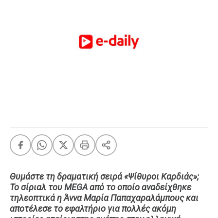
FEEDS
Πάσχα
Eurovision
Retro
Summer
OMG
LOL
A-List
LGBTQI+
Xmas
Θυμάστε τη δραματική σειρά «Ψίθυροι Καρδιάς»;
Το σίριαλ του MEGA από το οποίο αναδείχθηκε
LIFE
τηλεοπτικά η Άννα Μαρία Παπαχαραλάμπους και
αποτέλεσε το εφαλτήριο για πολλές ακόμη
Food
Body+Mind