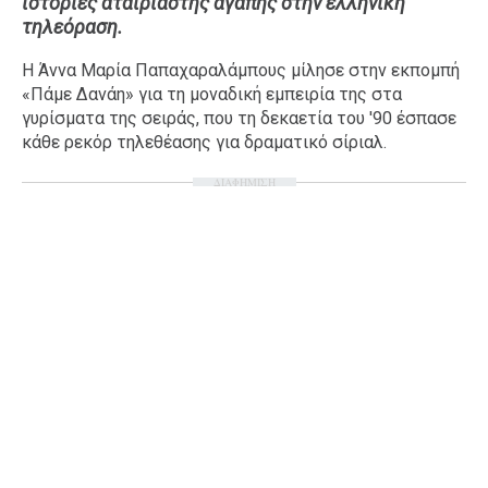
ιστορίες αταίριαστης αγάπης στην ελληνική
τηλεόραση.
Ταξίδια
Style
Σπίτι
Family
Η Άννα Μαρία Παπαχαραλάμπους μίλησε στην εκπομπή
«Πάμε Δανάη» για τη μοναδική εμπειρία της στα
Σχέσεις
γυρίσματα της σειράς, που τη δεκαετία του '90 έσπασε
κάθε ρεκόρ τηλεθέασης για δραματικό σίριαλ.
ΔΙΑΦΗΜΙΣΗ
AGENDA
Agenda
Επιλογές
Εισιτήρια