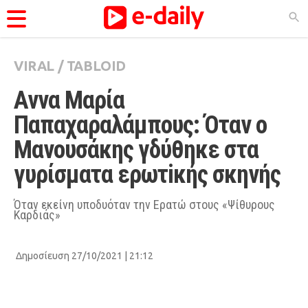
VIRAL
/
TABLOID
ΚΑΤΗΓΟΡΊΕΣ
Αννα Μαρία 
Ειδήσεις
Παπαχαραλάμπους: Όταν ο 
Θέματα
Μανουσάκης γδύθηκε στα 
Videos
γυρίσματα ερωτiκής σκηνής 
Podcasts
Viral
Όταν εκείνη υποδυόταν την Ερατώ στους «Ψίθυρους
Καρδιάς»
Life
City Guide
Δημοσίευση 27/10/2021 | 21:12
Pop Culture
Agenda