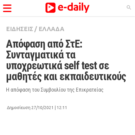
ΕΙΔΗΣΕΙΣ
/
ΕΛΛΑΔΑ
ΚΑΤΗΓΟΡΊΕΣ
Απόφαση από ΣτΕ: 
Ειδήσεις
Συνταγματικά τα 
Θέματα
υποχρεωτικά self test σε 
Videos
μαθητές και εκπαιδευτικούς 
Podcasts
Viral
Η απόφαση του Συμβουλίου της Επικρατείας
Life
Δημοσίευση 27/10/2021 | 12:11
City Guide
Pop Culture
Agenda