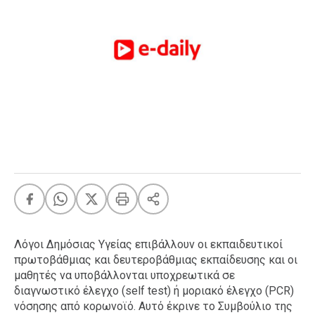
FEEDS
Πάσχα
Eurovision
Retro
Summer
OMG
LOL
A-List
LGBTQI+
Xmas
Λόγοι Δημόσιας Υγείας επιβάλλουν οι εκπαιδευτικοί
πρωτοβάθμιας και δευτεροβάθμιας εκπαίδευσης και οι
μαθητές να υποβάλλονται υποχρεωτικά σε
LIFE
διαγνωστικό έλεγχο (self test) ή μοριακό έλεγχο (PCR)
νόσησης από κορωνοϊό. Αυτό έκρινε το Συμβούλιο της
Food
Body+Mind