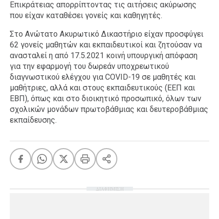
Επικράτειας απορρίπτοντας τις αιτήσεις ακύρωσης
Ταξίδια
Style
που είχαν καταθέσει γονείς και καθηγητές.
Σπίτι
Family
Στο Ανώτατο Ακυρωτικό Δικαστήριο είχαν προσφύγει
62 γονείς μαθητών και εκπαιδευτικοί και ζητούσαν να
Σχέσεις
ανασταλεί η από 17.5.2021 κοινή υπουργική απόφαση
για την εφαρμογή του δωρεάν υποχρεωτικού
διαγνωστικού ελέγχου για COVID-19 σε μαθητές και
μαθήτριες, αλλά και στους εκπαιδευτικούς (ΕΕΠ και
AGENDA
ΕΒΠ), όπως και στο διοικητικό προσωπικό, όλων των
σχολικών μονάδων πρωτοβάθμιας και δευτεροβάθμιας
Agenda
Επιλογές
εκπαίδευσης.
Εισιτήρια
ΔΙΑΦΗΜΙΣΗ