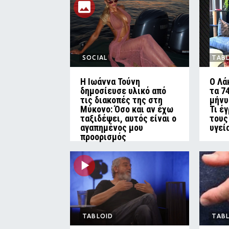
SOCIAL
TAB
Η Ιωάννα Τούνη
Ο Λά
δημοσίευσε υλικό από
τα 7
τις διακοπές της στη
μήνυ
Μύκονο: Όσο και αν έχω
Τι έ
ταξιδέψει, αυτός είναι ο
τους
αγαπημένος μου
υγεί
προορισμός
TABLOID
TAB