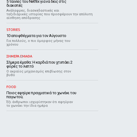
5 ταινίες του Netflix για να δεις στις
διακοπές
Aνάλαφρες, διασκεδαστικές και
ταξιδιάρικες ιστορίες που προσφέρουν την απόλυτη
αίσθηση απόδρασης
STORIES
10 αποφθέγματα για τον Αύγουστο
Για πολλούς, ο πιο όμορφος μήνας του
χρόνου
ΣΗΜΕΡΑ ΕΜΑΘΑ
Σήμερα έμαθα: Η καρδιά που χτυπάει 2
φορές το λεπτό
Ο ακραίος μηχανισμός επιβίωσης στον
βυθό
FOOD
Ποιος εφηύρε πραγματικά το χωνάκι του
παγωτού;
Έξι άνθρωποι ισχυρίστηκαν ότι εφηύραν
το χωνάκι την ίδια ημέρα