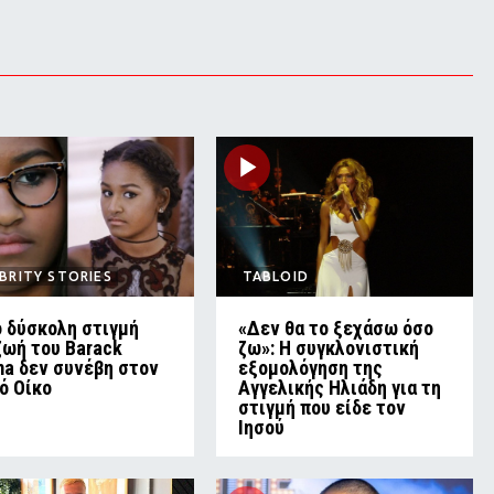
BRITY STORIES
TABLOID
ο δύσκολη στιγμή
«Δεν θα το ξεχάσω όσο
ζωή του Barack
ζω»: Η συγκλονιστική
a δεν συνέβη στον
εξομολόγηση της
ό Οίκο
Αγγελικής Ηλιάδη για τη
στιγμή που είδε τον
Ιησού