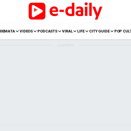
ΘΕΜΑΤΑ
VIDEOS
PODCASTS
VIRAL
LIFE
CITY GUIDE
POP CUL
ΔΙΑΦΗΜΙΣΗ
LIFE
Food
Body+Mind
α
Eurovision
Ταξίδια
Style
Summer
Σπίτι
Family
LOL
Σχέσεις
t
LGBTQI+