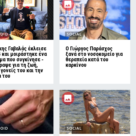
LOID
SOCIAL
κης Γαβαλάς έκλεισε
O Γιώργος Παράσχος
4 και μοιράστηκε ένα
ξανά στο νοσοκομείο για
μα που συγκίνησε ‑
θεραπεία κατά του
γραψε για τη ζωή,
καρκίνου
 γονείς του και την
α του
LOID
SOCIAL