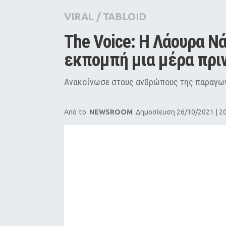
City Guide
VIRAL
/
TABLOID
Pop Culture
The Voice: Η Λάουρα Ν
Agenda
εκπομπή μια μέρα πριν
Ανακοίνωσε στους ανθρώπους της παραγωγή
Από το
NEWSROOM
Δημοσίευση 26/10/2021 | 2