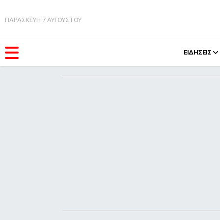
ΠΑΡΑΣΚΕΥΗ 7 ΑΥΓΟΥΣΤΟΥ
ΕΙΔΗΣΕΙΣ
ΚΑΤΗΓΟΡΊΕΣ
FEEDS
Ειδήσεις
Πάσχ
Θέματα
Retro
Videos
OMG
Podcasts
A-Lis
Viral
Xmas
Life