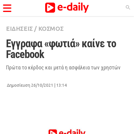
ΕΙΔΗΣΕΙΣ
/
ΚΟΣΜΟΣ
ΚΑΤΗΓΟΡΊΕΣ
Eγγραφα «φωτιά» καίνε το 
Ειδήσεις
Facebook 
Θέματα
Videos
Πρώτα το κέρδος και μετά η ασφάλεια των χρηστών
Podcasts
Δημοσίευση 26/10/2021 | 13:14
Viral
Life
City Guide
Pop Culture
Agenda