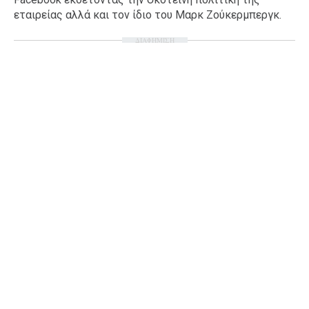
εταιρείας αλλά και τον ίδιο του Μαρκ Ζούκερμπεργκ.
Ταξίδια
Style
Σπίτι
Family
ΔΙΑΦΗΜΙΣΗ
Σχέσεις
AGENDA
Agenda
Επιλογές
Εισιτήρια