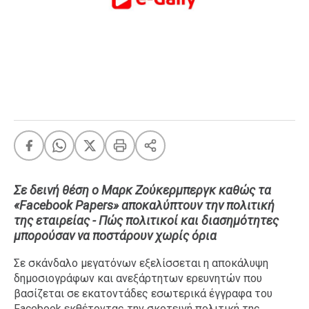
FEEDS
Πάσχα
Eurovision
Retro
Summer
OMG
LOL
A-List
LGBTQI+
Σε δεινή θέση ο Μαρκ Ζούκερμπεργκ καθώς τα
«Facebook Papers» αποκαλύπτουν την πολιτική
Xmas
της εταιρείας - Πώς πολιτικοί και διασημότητες
μπορούσαν να ποστάρουν χωρίς όρια
Σε σκάνδαλο μεγατόνων εξελίσσεται η αποκάλυψη
LIFE
δημοσιογράφων και ανεξάρτητων ερευνητών που
βασίζεται σε εκατοντάδες εσωτερικά έγγραφα του
Food
Body+Mind
Facebook εκθέτοντας την σκοτεινή πολιτική της