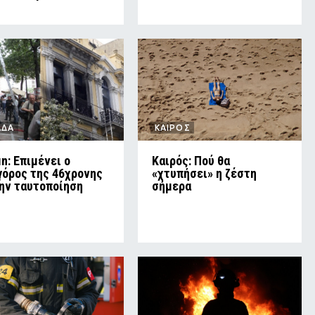
ΑΔΑ
ΚΑΙΡΟΣ
in: Επιμένει ο
Καιρός: Πού θα
γόρος της 46χρονης
«χτυπήσει» η ζέστη
την ταυτοποίηση
σήμερα