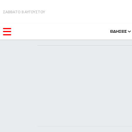
ΣΑΒΒΑΤΟ 8 ΑΥΓΟΥΣΤΟΥ
ΕΙΔΗΣΕΙΣ
ΚΑΤΗΓΟΡΊΕΣ
FEEDS
Ειδήσεις
Πάσχ
Θέματα
Retro
Videos
OMG
Podcasts
A-Lis
Viral
Xmas
Life