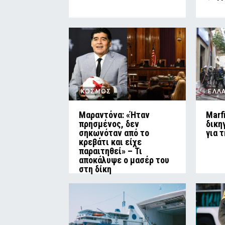
ΚΟΣΜΟΣ
ΕΛΛ
Μαραντόνα: «Ήταν
Marf
πρησμένος, δεν
δικη
σηκωνόταν από το
για 
κρεβάτι και είχε
παραιτηθεί» – Τι
αποκάλυψε ο μασέρ του
στη δίκη