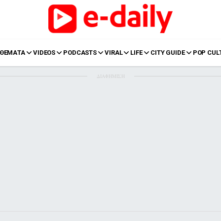
ΘΕΜΑΤΑ
VIDEOS
PODCASTS
VIRAL
LIFE
CITY GUIDE
POP CUL
ΔΙΑΦΗΜΙΣΗ
LIFE
Food
Body+Mind
α
Eurovision
Ταξίδια
Style
Summer
Σπίτι
Family
LOL
Σχέσεις
t
LGBTQI+