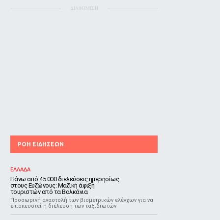
ΔΙΑΦΗΜΙΣΗ
ΡΟΗ ΕΙΔΗΣΕΩΝ
ΕΛΛΑΔΑ
Πάνω από 45.000 διελεύσεις ημερησίως
στους Ευζώνους: Μαζική άφιξη
τουριστών από τα Βαλκάνια
Προσωρινή αναστολή των βιομετρικών ελέγχων για να
επισπευστεί η διέλευση των ταξιδιωτών