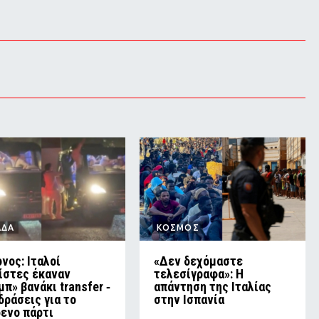
ΑΔΑ
ΚΟΣΜΟΣ
νος: Ιταλοί
«Δεν δεχόμαστε
ίστες έκαναν
τελεσίγραφα»: Η
μπ» βανάκι transfer ‑
απάντηση της Ιταλίας
δράσεις για το
στην Ισπανία
ενο πάρτι