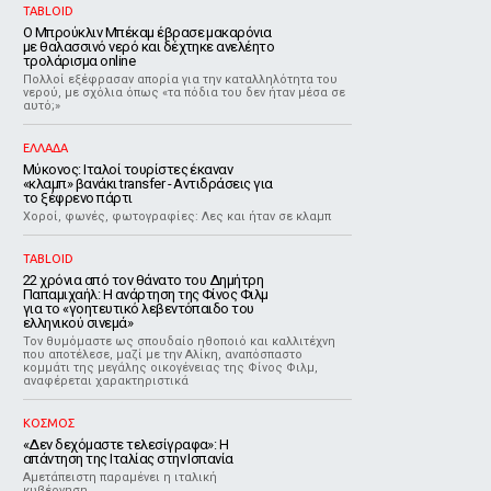
TABLOID
Ο Μπρούκλιν Μπέκαμ έβρασε μακαρόνια
με θαλασσινό νερό και δέχτηκε ανελέητο
τρολάρισμα online
Πολλοί εξέφρασαν απορία για την καταλληλότητα του
νερού, με σχόλια όπως «τα πόδια του δεν ήταν μέσα σε
αυτό;»
ΕΛΛΑΔΑ
Μύκονος: Ιταλοί τουρίστες έκαναν
«κλαμπ» βανάκι transfer - Αντιδράσεις για
το ξέφρενο πάρτι
Χοροί, φωνές, φωτογραφίες: Λες και ήταν σε κλαμπ
TABLOID
22 χρόνια από τον θάνατο του Δημήτρη
Παπαμιχαήλ: Η ανάρτηση της Φίνος Φιλμ
για το «γοητευτικό λεβεντόπαιδο του
ελληνικού σινεμά»
Τον θυμόμαστε ως σπουδαίο ηθοποιό και καλλιτέχνη
που αποτέλεσε, μαζί με την Αλίκη, αναπόσπαστο
κομμάτι της μεγάλης οικογένειας της Φίνος Φιλμ,
αναφέρεται χαρακτηριστικά
ΚΟΣΜΟΣ
«Δεν δεχόμαστε τελεσίγραφα»: Η
απάντηση της Ιταλίας στην Ισπανία
Αμετάπειστη παραμένει η ιταλική
κυβέρνηση