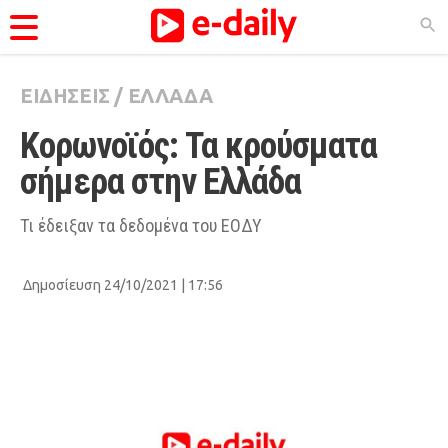
ΕΙΔΗΣΕΙΣ
/
ΕΛΛΑΔΑ
ΚΑΤΗΓΟΡΊΕΣ
Κορωνοϊός: Τα κρούσματα 
Ειδήσεις
σήμερα στην Ελλάδα
Θέματα
Videos
Τι έδειξαν τα δεδομένα του ΕΟΔΥ
Podcasts
Δημοσίευση 24/10/2021 | 17:56
Viral
Life
City Guide
Pop Culture
Agenda