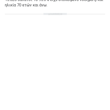
ηλικία 70 ετών και άνω.
Ταξίδια
Style
Σπίτι
Family
ΔΙΑΦΗΜΙΣΗ
Σχέσεις
AGENDA
Agenda
Επιλογές
Εισιτήρια