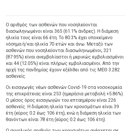
Ο αριθμός των ασθενών που νοσηλεύονται
διασωληνωμένοι είναι 365 (61.1% άνδρες). Η διάμεση
ηλικία τους είναι 66 έτη. To 80.3% έχει υποκείμενο
νόσημα ή/και ηλικία 70 ετών και άνω. Μεταξύ των
ασθενών που νοσηλεύονται διασωληνωμένοι, 321
(87.95%) είναι ανεμβολίαστοι ή μερικώς εμβολιασμένοι
και 44 (12.05%) είναι πλήρως εμβολιασμένοι. Από την
αρχή της πανδημίας έχουν εξέλθει από τις ΜΕΘ 3.282
ασθενείς.
Οι εισαγωγές νέων ασθενών Covid-19 στα νοσοκομεία
της επικράτειας είναι 253 (ημερήσια μεταβολή +5.86%).
Ο μέσος όρος εισαγωγών του επταημέρου είναι 226
ασθενείς. Η διάμεση ηλικία των κρουσμάτων είναι 39
έτη (εύρος 0.2 έως 106 έτη), ενώ η διάμεση ηλικία των
θανόντων είναι 78 έτη (εύρος 0.2 έως 106 έτη).
Ο συνολικός αριθμός των κρουσμάτων ανέρχεται σε