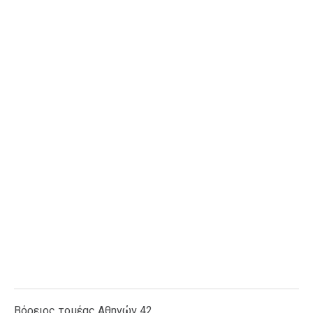
Βόρειος τομέας Αθηνών 42