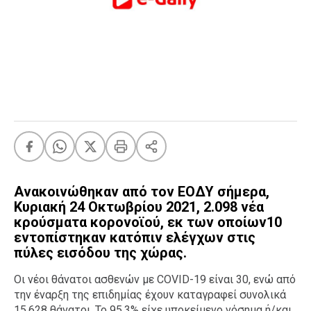
FEEDS
Πάσχα
Eurovision
Retro
Summer
OMG
LOL
A-List
LGBTQI+
Ανακοινώθηκαν από τον ΕΟΔΥ σήμερα,
Κυριακή 24 Οκτωβρίου 2021, 2.098 νέα
Xmas
κρούσματα κορονοϊού, εκ των οποίων10
εντοπίστηκαν κατόπιν ελέγχων στις
πύλες εισόδου της χώρας.
LIFE
Οι νέοι θάνατοι ασθενών με COVID-19 είναι 30, ενώ από
την έναρξη της επιδημίας έχουν καταγραφεί συνολικά
Food
Body+Mind
15.628 θάνατοι. Το 95.3% είχε υποκείμενο νόσημα ή/και