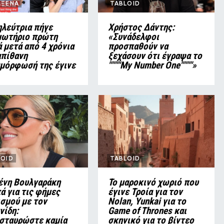
ΑΞΕΝΑ
TABLOID
λεύτρια πήγε
Χρήστος Δάντης:
μωτήριο πρώτη
«Συνάδελφοι
 μετά από 4 χρόνια
προσπαθούν να
απίθανη
ξεχάσουν ότι έγραψα το
μόρφωσή της έγινε
""""My Number One""""»
LOID
TABLOID
ένη Βουλγαράκη
Το μαροκινό χωριό που
ά για τις φήμες
έγινε Τροία για τον
σμού με τον
Nolan, Yunkai για το
νίδη:
Game of Thrones και
σταυρώστε καμία
σκηνικό για το βίντεο