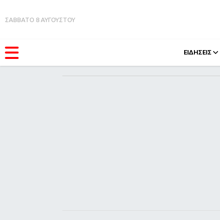
ΣΑΒΒΑΤΟ 8 ΑΥΓΟΥΣΤΟΥ
ΕΙΔΗΣΕΙΣ
ΚΑΤΗΓΟΡΊΕΣ
FEEDS
Ειδήσεις
Πάσχ
Θέματα
Retro
Videos
OMG
Podcasts
A-Lis
Viral
Xmas
Life