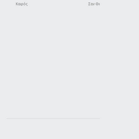
Καιρός
Σαν Θεοί