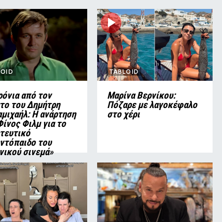
LOID
TABLOID
ρόνια από τον
Μαρίνα Βερνίκου:
το του Δημήτρη
Πόζαρε με λαγοκέφαλο
μιχαήλ: Η ανάρτηση
στο χέρι
Φίνος Φιλμ για το
τευτικό
ντόπαιδο του
νικού σινεμά»