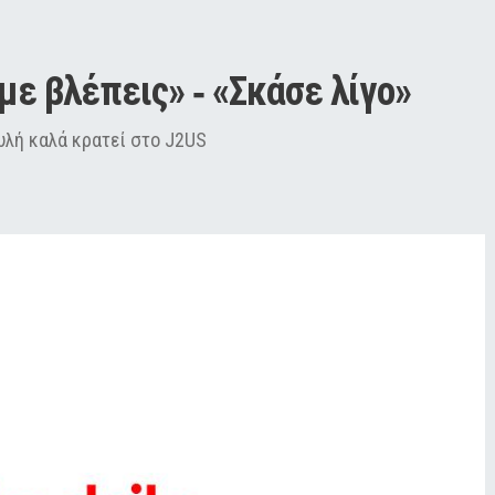
 με βλέπεις» ‑ «Σκάσε λίγο»
υλή καλά κρατεί στο J2US