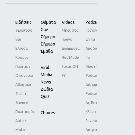
Ειδήσεις
Θέματα
Videos
Podcasts
Life
Σαν
Τελευταία
Μπες στο
Τρίποντο
Body+Mind
Σήμερα
νέα
Πλάνο
απ'τα
Food
Σήμερα
Ελλάδα
Διλήμματα
Αποδυτήρια
Ταξίδια
Έμαθα
Κόσμος
Rec Mode
Το
Σχέσεις
Πολιτική
Focus ON
Μυστήριο
Σπίτι
Viral
Media
Οικονομία
FYI
Podcast
Family
News
Αθλητικά
Διλήμματα
Pets
Ζώδια
Tech +
Podcast
Living
Quiz
Science
Ας Έστελνε
Style
Πολιτισμός
Κλαμπ
Choices
Auto +
Γυναικών
Moto
Λατρεύτηκαν