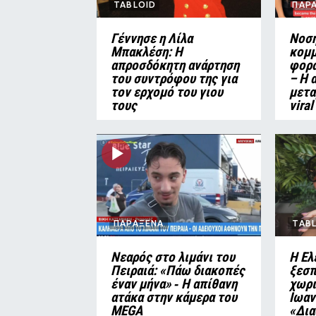
TABLOID
ΠΑΡ
Γέννησε η Λίλα
Νοση
Μπακλέση: Η
κομ
απροσδόκητη ανάρτηση
φορά
του συντρόφου της για
– Η 
τον ερχομό του γιου
μετα
τους
viral
ΠΑΡΑΞΕΝΑ
TAB
Νεαρός στο λιμάνι του
Η Ελ
Πειραιά: «Πάω διακοπές
ξεσπ
έναν μήνα» ‑ Η απίθανη
χωρι
ατάκα στην κάμερα του
Ιωαν
MEGA
«Δια