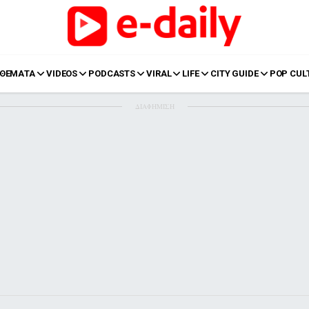
ΘΕΜΑΤΑ
VIDEOS
PODCASTS
VIRAL
LIFE
CITY GUIDE
POP CUL
ΔΙΑΦΗΜΙΣΗ
LIFE
Food
Body+Mind
α
Eurovision
Ταξίδια
Style
Summer
Σπίτι
Family
LOL
Σχέσεις
t
LGBTQI+