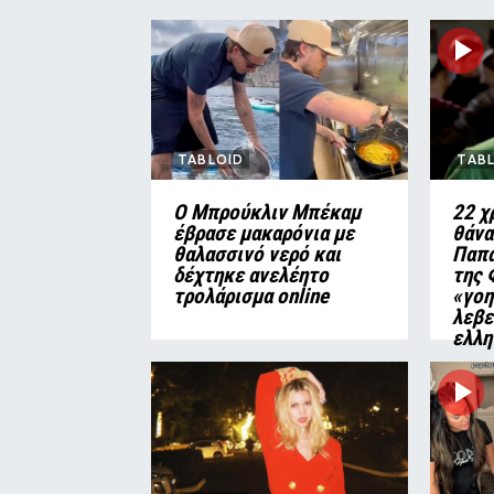
TABLOID
TAB
Ο Μπρούκλιν Μπέκαμ
22 χ
έβρασε μακαρόνια με
θάνα
θαλασσινό νερό και
Παπα
δέχτηκε ανελέητο
της 
τρολάρισμα online
«γοη
λεβε
ελλη