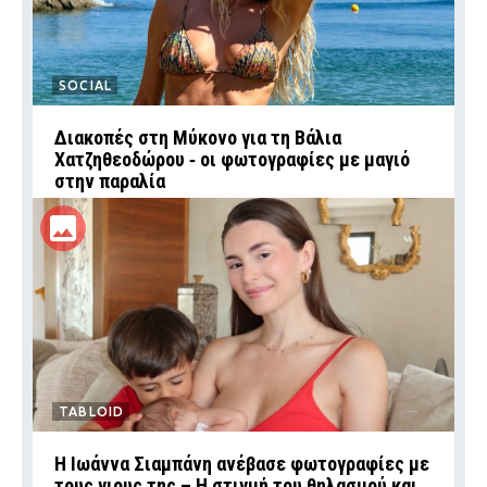
SOCIAL
Διακοπές στη Μύκονο για τη Βάλια
Χατζηθεοδώρου ‑ οι φωτογραφίες με μαγιό
στην παραλία
TABLOID
H Ιωάννα Σιαμπάνη ανέβασε φωτογραφίες με
τους γιους της – Η στιγμή του θηλασμού και