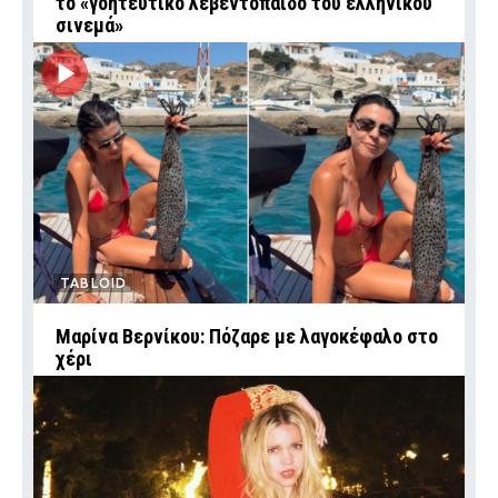
το «γοητευτικό λεβεντόπαιδο του ελληνικού
σινεμά»
TABLOID
Μαρίνα Βερνίκου: Πόζαρε με λαγοκέφαλο στο
χέρι