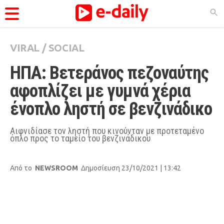
VIRAL
/
SOCIAL
ΚΑΤΗΓΟΡΊΕΣ
ΗΠΑ: Βετεράνος πεζοναύτης 
Ειδήσεις
αφοπλίζει με γυμνά χέρια 
Θέματα
ένοπλο ληστή σε βενζινάδικο
Videos
Podcasts
Αιφνιδίασε τον ληστή που κινούνταν με προτεταμένο
όπλο προς το ταμείο του βενζινάδικου
Viral
Life
Από το
NEWSROOM
Δημοσίευση 23/10/2021 | 13:42
City Guide
Pop Culture
Agenda