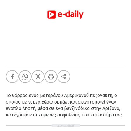
FEEDS
Πάσχα
Eurovision
Retro
Summer
OMG
LOL
A-List
LGBTQI+
Xmas
Το θάρρος ενός βετεράνου Αμερικανού πεζοναύτη, ο
οποίος με γυμνά χέρια ορμάει και ακινητοποιεί έναν
ένοπλο ληστή, μέσα σε ένα βενζινάδικο στην Αριζόνα,
κατέγραψαν οι κάμερες ασφαλείας του καταστήματος.
LIFE
ΔΙΑΦΗΜΙΣΗ
Food
Body+Mind