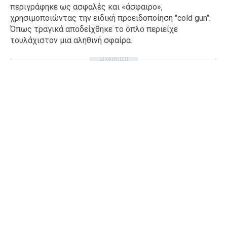
περιγράφηκε ως ασφαλές και «άσφαιρο»,
Ταξίδια
Style
χρησιμοποιώντας την ειδική προειδοποίηση "cold gun".
Όπως τραγικά αποδείχθηκε το όπλο περιείχε
Σπίτι
Family
τουλάχιστον μια αληθινή σφαίρα.
Σχέσεις
ΔΙΑΦΗΜΙΣΗ
AGENDA
Agenda
Επιλογές
Εισιτήρια