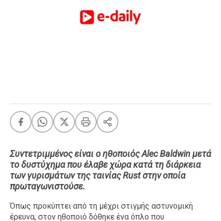
FEEDS
Πάσχα
Eurovision
Retro
Summer
OMG
LOL
A-List
LGBTQI+
Xmas
Συντετριμμένος είναι ο ηθοποιός Alec Baldwin μετά
το δυστύχημα που έλαβε χώρα κατά τη διάρκεια
των γυρισμάτων της ταινίας Rust στην οποία
πρωταγωνιστούσε.
LIFE
Όπως προκύπτει από τη μέχρι στιγμής αστυνομική
έρευνα, στον ηθοποιό δόθηκε ένα όπλο που
Food
Body+Mind