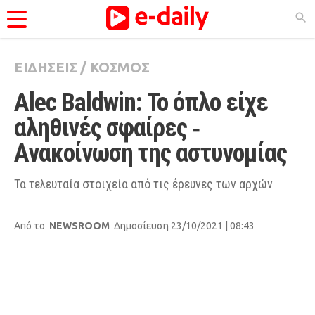
ΕΙΔΗΣΕΙΣ
/
ΚΟΣΜΟΣ
ΚΑΤΗΓΟΡΊΕΣ
Alec Baldwin: Το όπλο είχε 
Ειδήσεις
αληθινές σφαίρες ‑ 
Θέματα
Ανακοίνωση της αστυνομίας
Videos
Podcasts
Τα τελευταία στοιχεία από τις έρευνες των αρχών
Viral
Από το
NEWSROOM
Δημοσίευση 23/10/2021 | 08:43
Life
City Guide
Pop Culture
Agenda