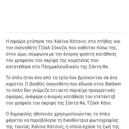
Η σφαίρα χτύπησε την Χαλίνα Χάτσινς στο στήθος και
τον σκηνοθέτη Τζόελ Σόουζα, που καθόταν πίσω της,
στον ώμο, σύμφωνα με την ένορκη γραπτή κατάθεση
του γραφείου του σερίφη της κομητείας που
κατατέθηκε στο Πλημμελειοδικείο της Σάντα Φε.
Το όπλο ήταν ένα από τα τρία που βρίσκονταν σε ένα
καρότσι. Ο βοηθός σκηνοθέτη που έδωσε στον Baldwin
το όπλο δεν γνώριζε ότι αυτό περιείχε πραγματικές
σφαίρες, ανέφερε η ένορκη κατάθεση του ντετέκτιβ
του γραφείο του σερίφη της Σάντα Φε, Τζόελ Κάνο.
Ο δημοφιλής ηθοποιός χρησιμοποιώντας το όπλο
φέρεται να πυροβόλησε τη διευθύντρια φωτογραφίας
της ταινίας Χαλίνα Χάτσινς, η οποία έχασε τη ζωή της.