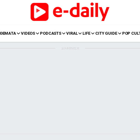
ΘΕΜΑΤΑ
VIDEOS
PODCASTS
VIRAL
LIFE
CITY GUIDE
POP CUL
ΔΙΑΦΗΜΙΣΗ
LIFE
Food
Body+Mind
α
Eurovision
Ταξίδια
Style
Summer
Σπίτι
Family
LOL
Σχέσεις
t
LGBTQI+