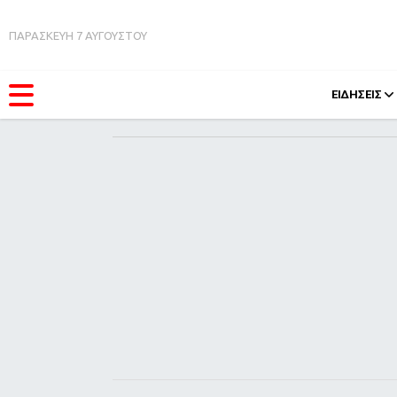
ΠΑΡΑΣΚΕΥΗ 7 ΑΥΓΟΥΣΤΟΥ
ΕΙΔΗΣΕΙΣ
ΚΑΤΗΓΟΡΊΕΣ
FEEDS
Ειδήσεις
Πάσχ
Θέματα
Retro
Videos
OMG
Podcasts
A-Lis
Viral
Xmas
Life