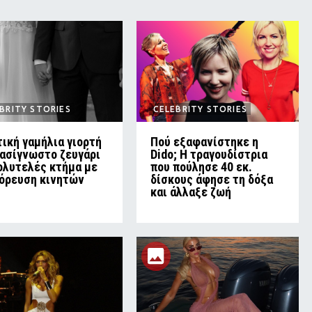
BRITY STORIES
CELEBRITY STORIES
ική γαμήλια γιορτή
Πού εξαφανίστηκε η
πασίγνωστο ζευγάρι
Dido; Η τραγουδίστρια
ολυτελές κτήμα με
που πούλησε 40 εκ.
όρευση κινητών
δίσκους άφησε τη δόξα
και άλλαξε ζωή