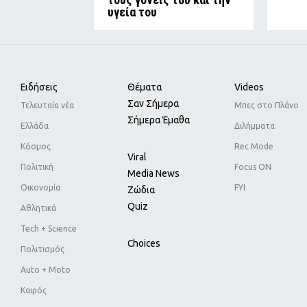
υγεία του
Ειδήσεις
Θέματα
Videos
Σαν Σήμερα
Τελευταία νέα
Μπες στο Πλάνο
Σήμερα Έμαθα
Ελλάδα
Διλήμματα
Κόσμος
Rec Mode
Viral
Πολιτική
Focus ON
Media News
Οικονομία
FYI
Ζώδια
Quiz
Αθλητικά
Tech + Science
Choices
Πολιτισμός
Auto + Moto
Καιρός