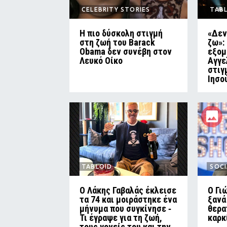
CELEBRITY STORIES
TAB
Η πιο δύσκολη στιγμή
«Δεν
στη ζωή του Barack
ζω»:
Obama δεν συνέβη στον
εξομ
Λευκό Οίκο
Αγγε
στιγ
Ιησο
TABLOID
SOCI
Ο Λάκης Γαβαλάς έκλεισε
O Γι
τα 74 και μοιράστηκε ένα
ξανά
μήνυμα που συγκίνησε ‑
θερα
Τι έγραψε για τη ζωή,
καρκ
τους γονείς του και την