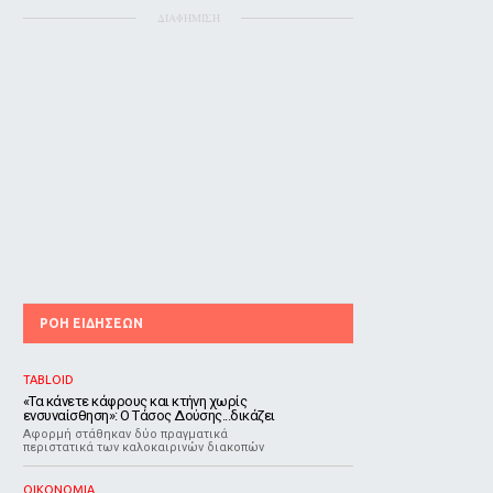
ΔΙΑΦΗΜΙΣΗ
ΡΟΗ ΕΙΔΗΣΕΩΝ
TABLOID
«Τα κάνετε κάφρους και κτήνη χωρίς
ενσυναίσθηση»: Ο Τάσος Δούσης...δικάζει
Αφορμή στάθηκαν δύο πραγματικά
περιστατικά των καλοκαιρινών διακοπών
ΟΙΚΟΝΟΜΙΑ