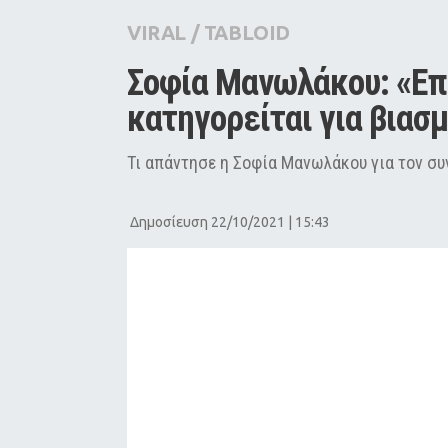
City Guide
VIRAL
/
TABLOID
Pop Culture
Σοφία Μανωλάκου: «Επι
Agenda
κατηγορείται για βιασ
Τι απάντησε η Σοφία Μανωλάκου για τον συ
Δημοσίευση 22/10/2021 | 15:43