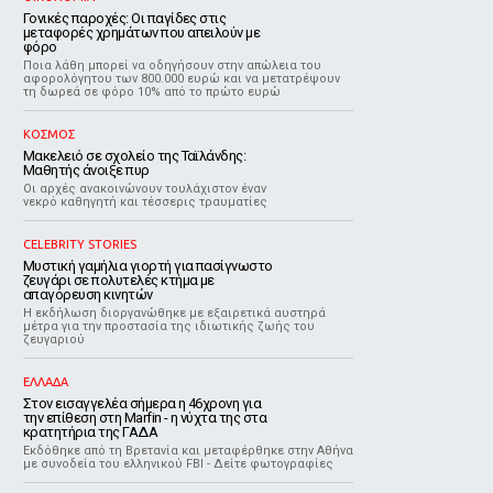
Γονικές παροχές: Οι παγίδες στις
μεταφορές χρημάτων που απειλούν με
φόρο
Ποια λάθη μπορεί να οδηγήσουν στην απώλεια του
αφορολόγητου των 800.000 ευρώ και να μετατρέψουν
τη δωρεά σε φόρο 10% από το πρώτο ευρώ
ΚΟΣΜΟΣ
Μακελειό σε σχολείο της Ταϊλάνδης:
Μαθητής άνοιξε πυρ
Οι αρχές ανακοινώνουν τουλάχιστον έναν
νεκρό καθηγητή και τέσσερις τραυματίες
CELEBRITY STORIES
Μυστική γαμήλια γιορτή για πασίγνωστο
ζευγάρι σε πολυτελές κτήμα με
απαγόρευση κινητών
Η εκδήλωση διοργανώθηκε με εξαιρετικά αυστηρά
μέτρα για την προστασία της ιδιωτικής ζωής του
ζευγαριού
ΕΛΛΑΔΑ
Στον εισαγγελέα σήμερα η 46χρονη για
την επίθεση στη Marfin - η νύχτα της στα
κρατητήρια της ΓΑΔΑ
Εκδόθηκε από τη Βρετανία και μεταφέρθηκε στην Αθήνα
με συνοδεία του ελληνικού FBI - Δείτε φωτογραφίες