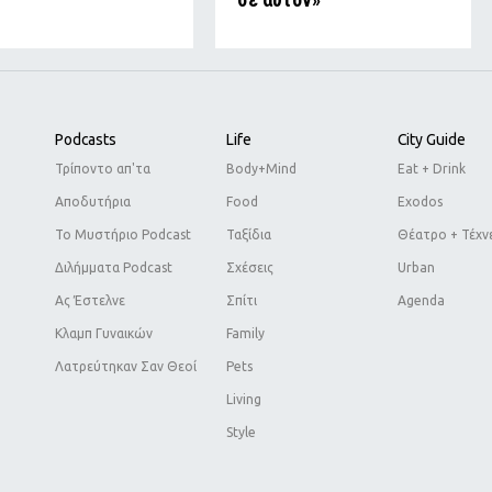
Podcasts
Life
City Guide
Τρίποντο απ'τα
Body+Mind
Eat + Drink
Αποδυτήρια
Food
Exodos
Το Μυστήριο Podcast
Ταξίδια
Θέατρο + Τέχν
Διλήμματα Podcast
Σχέσεις
Urban
Ας Έστελνε
Σπίτι
Agenda
Κλαμπ Γυναικών
Family
Λατρεύτηκαν Σαν Θεοί
Pets
Living
Style