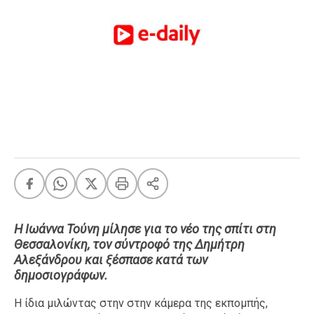
FEEDS
Πάσχα
Eurovision
Retro
Summer
OMG
LOL
A-List
LGBTQI+
Xmas
H Ιωάννα Τούνη μίλησε για το νέο της σπίτι στη
Θεσσαλονίκη, τον σύντροφό της Δημήτρη
Αλεξάνδρου και ξέσπασε κατά των
δημοσιογράφων.
LIFE
H ίδια μιλώντας στην στην κάμερα της εκπομπής,
Food
Body+Mind