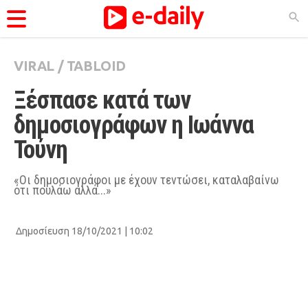
VIRAL
/
TABLOID
ΚΑΤΗΓΟΡΊΕΣ
Ξέσπασε κατά των 
Ειδήσεις
δημοσιογράφων η Ιωάννα 
Θέματα
Τούνη
Videos
Podcasts
«Oι δημοσιογράφοι με έχουν τεντώσει, καταλαβαίνω
ότι πουλάω αλλά...»
Viral
Life
Δημοσίευση 18/10/2021 | 10:02
City Guide
Pop Culture
Agenda