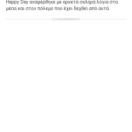
Happy Day αναφέρθηκε με αρκετά σκληρά λόγια στα
Ταξίδια
Style
μέσα και στον πόλεμο που έχει δεχθεί από αυτά.
Σπίτι
Family
ΔΙΑΦΗΜΙΣΗ
Σχέσεις
AGENDA
Agenda
Επιλογές
Εισιτήρια