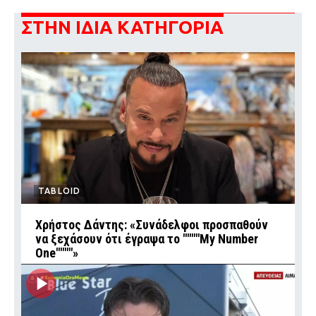
ΣΤΗΝ ΙΔΙΑ ΚΑΤΗΓΟΡΙΑ
TABLOID
Χρήστος Δάντης: «Συνάδελφοι προσπαθούν
να ξεχάσουν ότι έγραψα το """"My Number
One""""»