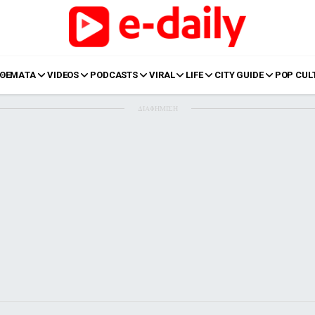
ΘΕΜΑΤΑ
VIDEOS
PODCASTS
VIRAL
LIFE
CITY GUIDE
POP CUL
ΔΙΑΦΗΜΙΣΗ
LIFE
Food
Body+Mind
α
Eurovision
Ταξίδια
Style
Summer
Σπίτι
Family
LOL
Σχέσεις
t
LGBTQI+