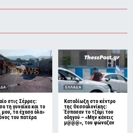
ΑΔΑ
ΕΛΛΑΔΑ
αίο στις Σέρρες:
Καταδίωξη στο κέντρο
σα τη γυναίκα και το
της Θεσσαλονίκης:
ί μου, τα έχασα όλα»
Έσπασαν το τζάμι του
πόνος του πατέρα
οδηγού – «Μην κάνεις
μ@@@», του φώναζαν