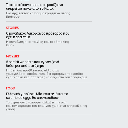
Το κατακόκκινο σπίτι που μοιάζει να
αιωρείται πάνω από το Κάπρι
Ένα αρχιτεκτονικό θαύμα κρυμμένο στους
βράχους
STORIES
Ο μοναδικός Αμερικανός πρόεδρος που
έχει παραιτηθεί
Η συγκάλυψη, οι ταινίες και το «Smoking
Gun»
ΜΟΥΣΙΚΗ
5 one-hit wonders που έγιναν ξανά
διάσημοι από… ατύχημα
Η τύχη δεν προβλέπεται, αλλά όταν
χαμογελάσει, αποδεικνύει ότι ορισμένα τραγούδια
έχουν πολύ περισσότερες «ζωές» από όσες νομίζαμε
FOOD
Ελληνικό γιαούρτι: Μία κουταλιά και τα
scrambled eggs θα απογειωθούν
Το στραγγιστό γιαούρτι αλλάζει την υφή
και τον κορεσμό του πρωινού χωρίς να επηρεάζει τη
γεύση.