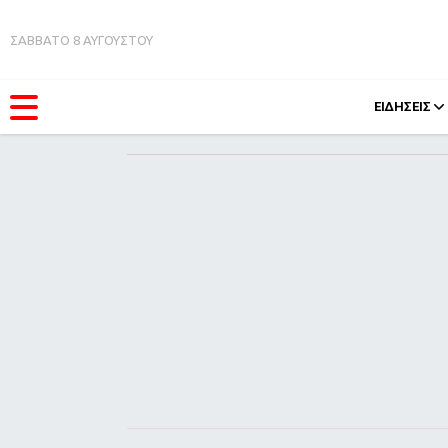
ΣΑΒΒΑΤΟ 8 ΑΥΓΟΥΣΤΟΥ
ΕΙΔΗΣΕΙΣ
ΚΑΤΗΓΟΡΊΕΣ
FEEDS
Ειδήσεις
Πάσχ
Θέματα
Retro
Videos
OMG
Podcasts
A-Lis
Viral
Xmas
Life