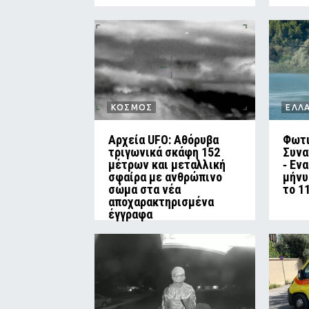
ΚΟΣΜΟΣ
ΕΛΛ
Αρχεία UFO: Αθόρυβα
Φωτι
τριγωνικά σκάφη 152
Συνα
μέτρων και μεταλλική
‑ Εν
σφαίρα με ανθρώπινο
μήνυ
σώμα στα νέα
το 1
αποχαρακτηρισμένα
έγγραφα