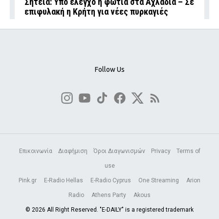
Σητεία: Υπό έλεγχο η φωτιά στα Αχλάδια – Σε
επιφυλακή η Κρήτη για νέες πυρκαγιές
Follow Us
Επικοινωνία
Διαφήμιση
Όροι Διαγωνισμών
Privacy
Terms of
use
Pink.gr
E-Radio Hellas
E-Radio Cyprus
One Streaming
Arion
Radio
Athens Party
Akous
© 2026 All Right Reserved. "E-DAILY" is a registered trademark