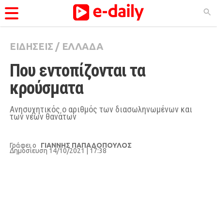
ΕΙΔΗΣΕΙΣ
/
ΕΛΛΑΔΑ
ΚΑΤΗΓΟΡΊΕΣ
Που εντοπίζονται τα 
Ειδήσεις
κρούσματα
Θέματα
Videos
Ανησυχητικός ο αριθμός των διασωληνωμένων και
των νεων θανάτων
Podcasts
Viral
Γράφει ο
ΓΙΑΝΝΗΣ ΠΑΠΑΔΟΠΟΥΛΟΣ
Δημοσίευση 14/10/2021 | 17:38
Life
City Guide
Pop Culture
Agenda