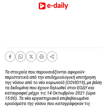
FEEDS
Πάσχα
Eurovision
Retro
Summer
OMG
LOL
A-List
LGBTQI+
Xmas
Τα στοιχεία που παρουσιάζονται αφορούν
περιστατικά από την επιδημιολογική επιτήρηση
της νόσου από το νέο κορωνοϊό (COVID19), με βάση
τα δεδομένα που έχουν δηλωθεί στον ΕΟΔΥ και
καταγραφεί μέχρι τις 14 Οκτωβρίου 2021 (ώρα
LIFE
15:00). Τα νέα εργαστηριακά επιβεβαιωμένα
κρούσματα της νόσου που καταγράφηκαν τις
Food
Body+Mind