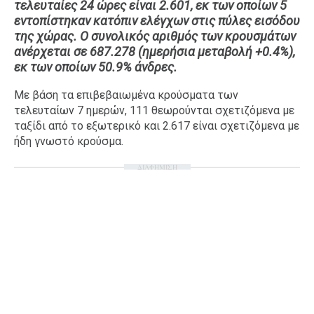
τελευταίες 24 ώρες είναι 2.601, εκ των οποίων 5
Ταξίδια
Style
εντοπίστηκαν κατόπιν ελέγχων στις πύλες εισόδου
της χώρας. Ο συνολικός αριθμός των κρουσμάτων
Σπίτι
Family
ανέρχεται σε 687.278 (ημερήσια μεταβολή +0.4%),
Σχέσεις
εκ των οποίων 50.9% άνδρες.
Με βάση τα επιβεβαιωμένα κρούσματα των
τελευταίων 7 ημερών, 111 θεωρούνται σχετιζόμενα με
ταξίδι από το εξωτερικό και 2.617 είναι σχετιζόμενα με
AGENDA
ήδη γνωστό κρούσμα.
Agenda
Επιλογές
ΔΙΑΦΗΜΙΣΗ
Εισιτήρια