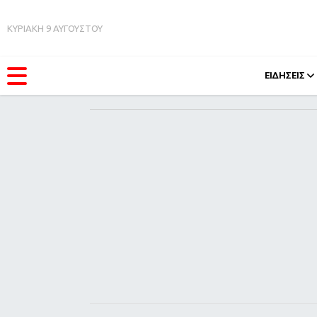
ΚΥΡΙΑΚΗ 9 ΑΥΓΟΥΣΤΟΥ
ΕΙΔΗΣΕΙΣ
ΚΑΤΗΓΟΡΊΕΣ
FEEDS
Ειδήσεις
Πάσχ
Θέματα
Retro
Videos
OMG
Podcasts
A-Lis
Viral
Xmas
Life