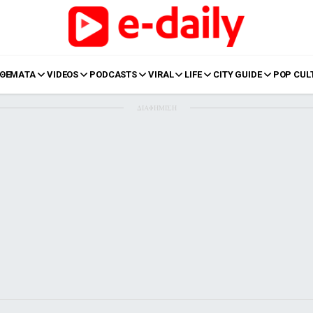
ΘΕΜΑΤΑ
VIDEOS
PODCASTS
VIRAL
LIFE
CITY GUIDE
POP CUL
ΔΙΑΦΗΜΙΣΗ
LIFE
Food
Body+Mind
α
Eurovision
Ταξίδια
Style
Summer
Σπίτι
Family
LOL
Σχέσεις
t
LGBTQI+