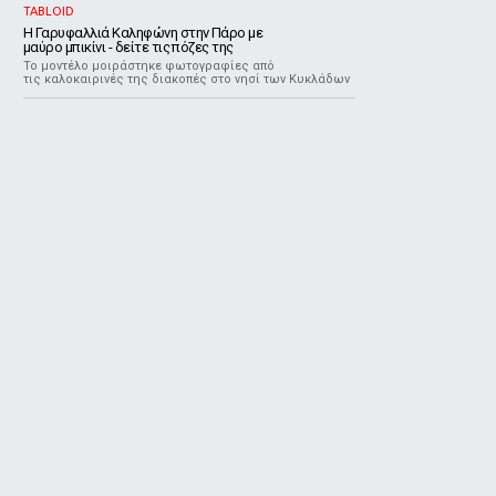
TABLOID
Η Γαρυφαλλιά Καληφώνη στην Πάρο με
μαύρο μπικίνι - δείτε τις πόζες της
Το μοντέλο μοιράστηκε φωτογραφίες από
τις καλοκαιρινές της διακοπές στο νησί των Κυκλάδων