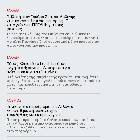
ΕΛΛΑΔΑ
Επίθεση στον Ερυθρό Σταυρό: Ασθενής
χτύπησε νοσηλεύτρια σε πόρτες - Τι
καταγγέλλει η ΠΟΕΔΗΝ για τους
φύλακες
Το περιστατικό βίας στα Επείγοντα σημειώθηκε τα
ξημερώματα του Σαββάτου - ο πρόεδρος της ΠΟΕΔΗΝ
Μιχάλης Γιαννάκος ζητά ουσιαστικά μέτρα προστασίας
για το νοσηλευτικό προσωπικό
ΕΛΛΑΔΑ
Πάρος: Κλειστό το beach bar όπου
πνίγηκε ο 4χρονος – Δικογραφία για
ανθρωποκτονία από αμέλεια
Ο ιδιοκτήτης της επιχείρησης κρατείται και αναμένεται
να οδηγηθεί στον εισαγγελέα, ενώ οι γονείς του παιδιού
αφέθηκαν ελεύθεροι μετά τη σχηματισθείσα
δικογραφία.
ΚΟΣΜΟΣ
Πανικός στο αεροδρόμιο της Ατλάντα:
Εκκενώθηκε αεροσκάφος με
τσουλήθρες έκτακτης ανάγκης
Πτήση με προορισμό το Ορλάντο επέστρεψε εκτάκτως
στην Ατλάντα μετά από αναφορές για καπνό στο
πιλοτήριο - 199 επιβάτες εγκατέλειψαν το Boeing 757
στον τροχόδρομο.