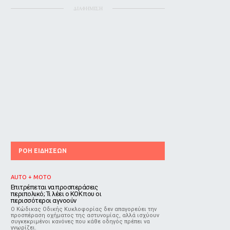
ΔΙΑΦΗΜΙΣΗ
ΡΟΗ ΕΙΔΗΣΕΩΝ
AUTO + MOTO
Επιτρέπεται να προσπεράσεις
περιπολικό; Τι λέει ο ΚΟΚ που οι
περισσότεροι αγνοούν
Ο Κώδικας Οδικής Κυκλοφορίας δεν απαγορεύει την
προσπέραση οχήματος της αστυνομίας, αλλά ισχύουν
συγκεκριμένοι κανόνες που κάθε οδηγός πρέπει να
γνωρίζει.