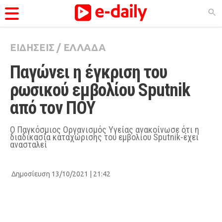
ΕΙΔΗΣΕΙΣ
/
ΕΛΛΑΔΑ
ΚΑΤΗΓΟΡΊΕΣ
Παγώνει η έγκριση του 
Ειδήσεις
ρωσικού εμβολίου Sputnik 
Θέματα
από τον ΠΟΥ
Videos
Podcasts
Ο Παγκόσμιος Οργανισμός Υγείας ανακοίνωσε ότι η
διαδικασία καταχώρισης του εμβολίου Sputnik-έχει
ανασταλεί
Viral
Life
Δημοσίευση 13/10/2021 | 21:42
City Guide
Pop Culture
Agenda