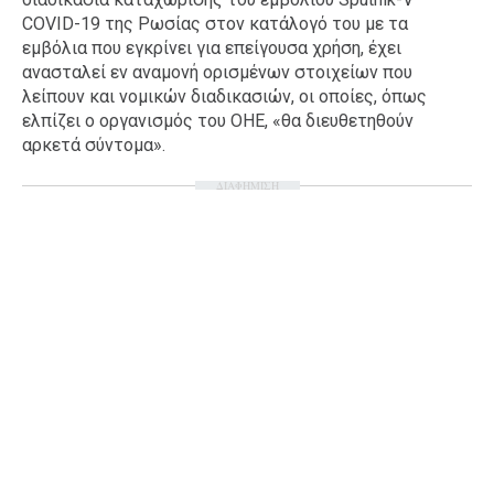
COVID-19 της Ρωσίας στον κατάλογό του με τα
Ταξίδια
Style
εμβόλια που εγκρίνει για επείγουσα χρήση, έχει
Σπίτι
Family
ανασταλεί εν αναμονή ορισμένων στοιχείων που
λείπουν και νομικών διαδικασιών, οι οποίες, όπως
Σχέσεις
ελπίζει ο οργανισμός του ΟΗΕ, «θα διευθετηθούν
αρκετά σύντομα».
ΔΙΑΦΗΜΙΣΗ
AGENDA
Agenda
Επιλογές
Εισιτήρια