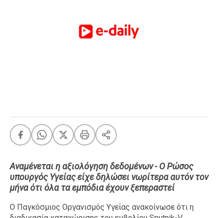
FEEDS
Πάσχα
Eurovision
Retro
Summer
OMG
LOL
A-List
LGBTQI+
Xmas
Αναμένεται η αξιολόγηση δεδομένων - Ο Ρώσος
υπουργός Υγείας είχε δηλώσει νωρίτερα αυτόν τον
μήνα ότι όλα τα εμπόδια έχουν ξεπεραστεί
LIFE
Ο Παγκόσμιος Οργανισμός Υγείας ανακοίνωσε ότι η
Food
Body+Mind
διαδικασία καταχώρισης του εμβολίου Sputnik-V