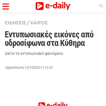
ΕΙΔΗΣΕΙΣ
/
ΚΑΙΡΟΣ
ΚΑΤΗΓΟΡΊΕΣ
Εντυπωσιακές εικόνες από 
Ειδήσεις
υδροσίφωνα στα Κύθηρα
Θέματα
Videos
Δείτε το εντυπωσιακό φαινόμενο
Podcasts
Δημοσίευση 12/10/2021 | 15:52
Viral
Life
City Guide
Pop Culture
Agenda