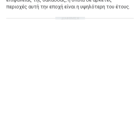
περιοχές αυτή την εποχή είναι η υψηλότερη του έτους.
Ταξίδια
Style
Σπίτι
Family
ΔΙΑΦΗΜΙΣΗ
Σχέσεις
AGENDA
Agenda
Επιλογές
Εισιτήρια