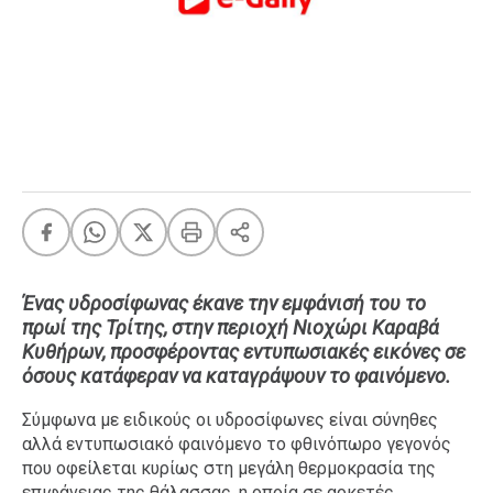
FEEDS
Πάσχα
Eurovision
Retro
Summer
OMG
LOL
A-List
LGBTQI+
Ένας υδροσίφωνας έκανε την εμφάνισή του το
πρωί της Τρίτης, στην περιοχή Νιοχώρι Καραβά
Xmas
Κυθήρων, προσφέροντας εντυπωσιακές εικόνες σε
όσους κατάφεραν να καταγράψουν το φαινόμενο.
Σύμφωνα με ειδικούς οι υδροσίφωνες είναι σύνηθες
LIFE
αλλά εντυπωσιακό φαινόμενο το φθινόπωρο γεγονός
που οφείλεται κυρίως στη μεγάλη θερμοκρασία της
Food
Body+Mind
επιφάνειας της θάλασσας, η οποία σε αρκετές