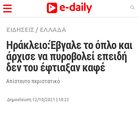
ΕΙΔΗΣΕΙΣ
/
ΕΛΛΑΔΑ
ΚΑΤΗΓΟΡΊΕΣ
Ηράκλειο:Έβγαλε το όπλο και 
Ειδήσεις
άρχισε να πυροβολεί επειδή 
Θέματα
δεν του έφτιαξαν καφέ
Videos
Podcasts
Απίστευτο περιστατικό
Viral
Δημοσίευση 12/10/2021 | 10:22
Life
City Guide
Pop Culture
Agenda