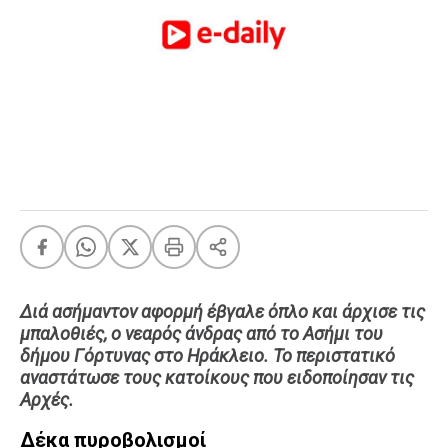
FEEDS
Πάσχα
Eurovision
Retro
Summer
OMG
LOL
A-List
LGBTQI+
Xmas
Διά ασήμαντον αφορμή έβγαλε όπλο και άρχισε τις
μπαλοθιές, ο νεαρός άνδρας από το Ασήμι του
δήμου Γόρτυνας στο Ηράκλειο. Το περιστατικό
αναστάτωσε τους κατοίκους που ειδοποίησαν τις
LIFE
Αρχές.
Δέκα πυροβολισμοί
Food
Body+Mind