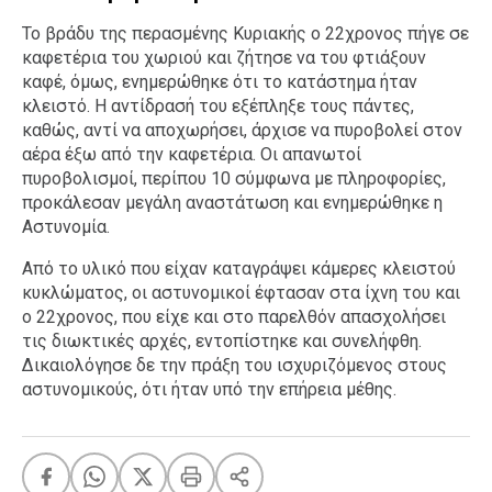
Ταξίδια
Style
Το βράδυ της περασμένης Κυριακής ο 22χρονος πήγε σε
καφετέρια του χωριού και ζήτησε να του φτιάξουν
Σπίτι
Family
καφέ, όμως, ενημερώθηκε ότι το κατάστημα ήταν
Σχέσεις
κλειστό. Η αντίδρασή του εξέπληξε τους πάντες,
καθώς, αντί να αποχωρήσει, άρχισε να πυροβολεί στον
αέρα έξω από την καφετέρια. Οι απανωτοί
πυροβολισμοί, περίπου 10 σύμφωνα με πληροφορίες,
προκάλεσαν μεγάλη αναστάτωση και ενημερώθηκε η
AGENDA
Αστυνομία.
Agenda
Επιλογές
Από το υλικό που είχαν καταγράψει κάμερες κλειστού
κυκλώματος, οι αστυνομικοί έφτασαν στα ίχνη του και
Εισιτήρια
ο 22χρονος, που είχε και στο παρελθόν απασχολήσει
τις διωκτικές αρχές, εντοπίστηκε και συνελήφθη.
Δικαιολόγησε δε την πράξη του ισχυριζόμενος στους
αστυνομικούς, ότι ήταν υπό την επήρεια μέθης.