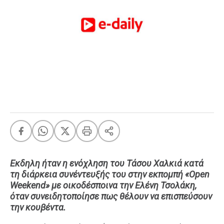
FEEDS
Πάσχα
Eurovision
Retro
Summer
OMG
LOL
A-List
LGBTQI+
Xmas
Εκδηλη ήταν η ενόχληση του Τάσου Χαλκιά κατά
τη διάρκεια συνέντευξής του στην εκπομπή «Open
Weekend» με οικοδέσποινα την Ελένη Τσολάκη,
όταν συνειδητοποίησε πως θέλουν να επισπεύσουν
LIFE
την κουβέντα.
Food
Body+Mind