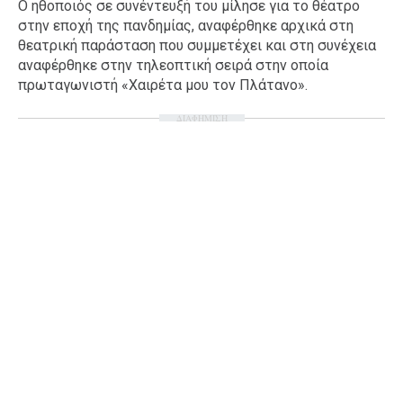
Ο ηθοποιός σε συνέντευξή του μίλησε για το θέατρο
Ταξίδια
Style
στην εποχή της πανδημίας, αναφέρθηκε αρχικά στη
θεατρική παράσταση που συμμετέχει και στη συνέχεια
Σπίτι
Family
αναφέρθηκε στην τηλεοπτική σειρά στην οποία
Σχέσεις
πρωταγωνιστή «Χαιρέτα μου τον Πλάτανο».
ΔΙΑΦΗΜΙΣΗ
AGENDA
Agenda
Επιλογές
Εισιτήρια