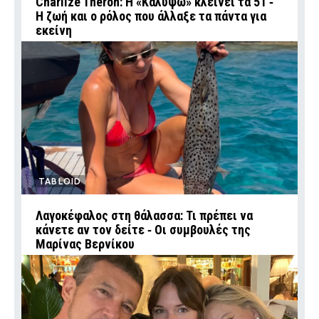
Charlize Theron: Η «Καλυψώ» κλείνει τα 51 ‑
H ζωή και ο ρόλος που άλλαξε τα πάντα για
εκείνη
TABLOID
Λαγοκέφαλος στη θάλασσα: Τι πρέπει να
κάνετε αν τον δείτε ‑ Οι συμβουλές της
Μαρίνας Βερνίκου