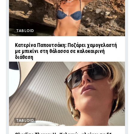
TABLOID
Κατερίνα Παπουτσάκη: Ποζάρει χαμογελαστή
με μπικίνι στη θάλασσα σε καλοκαιρινή
διάθεση
TABLOID