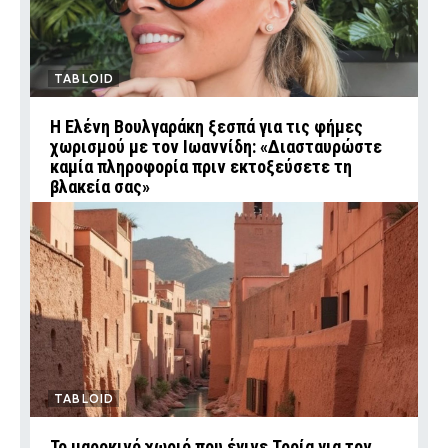
TABLOID
Η Ελένη Βουλγαράκη ξεσπά για τις φήμες
χωρισμού με τον Ιωαννίδη: «Διασταυρώστε
καμία πληροφορία πριν εκτοξεύσετε τη
βλακεία σας»
TABLOID
Το μαροκινό χωριό που έγινε Τροία για τον