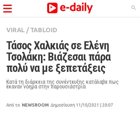
VIRAL
/
TABLOID
ΚΑΤΗΓΟΡΊΕΣ
Τάσος Χαλκιάς σε Ελένη 
Ειδήσεις
Τσολάκη: Βιάζεσαι πάρα 
Θέματα
πολύ να με ξεπετάξεις
Videos
Podcasts
Kατά τη διάρκεια της συνέντευξης κατάλαβε πως
έκαναν νόημα στην παρουσιάστρια
Viral
Life
Από το
NEWSROOM
Δημοσίευση 11/10/2021 | 20:07
City Guide
Pop Culture
Agenda