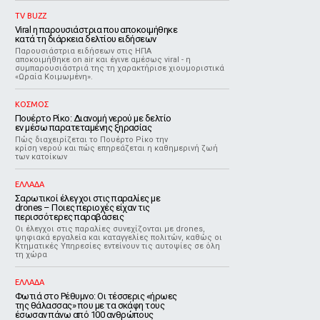
TV BUZZ
Viral η παρουσιάστρια που αποκοιμήθηκε
κατά τη διάρκεια δελτίου ειδήσεων
Παρουσιάστρια ειδήσεων στις ΗΠΑ
αποκοιμήθηκε on air και έγινε αμέσως viral - η
συμπαρουσιάστριά της τη χαρακτήρισε χιουμοριστικά
«Ωραία Κοιμωμένη».
ΚΟΣΜΟΣ
Πουέρτο Ρίκο: Διανομή νερού με δελτίο
εν μέσω παρατεταμένης ξηρασίας
Πώς διαχειρίζεται το Πουέρτο Ρίκο την
κρίση νερού και πώς επηρεάζεται η καθημερινή ζωή
των κατοίκων
ΕΛΛΑΔΑ
Σαρωτικοί έλεγχοι στις παραλίες με
drones – Ποιες περιοχές είχαν τις
περισσότερες παραβάσεις
Οι έλεγχοι στις παραλίες συνεχίζονται με drones,
ψηφιακά εργαλεία και καταγγελίες πολιτών, καθώς οι
Κτηματικές Υπηρεσίες εντείνουν τις αυτοψίες σε όλη
τη χώρα
ΕΛΛΑΔΑ
Φωτιά στο Ρέθυμνο: Οι τέσσερις «ήρωες
της θάλασσας» που με τα σκάφη τους
έσωσαν πάνω από 100 ανθρώπους