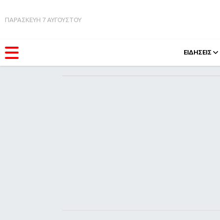
ΠΑΡΑΣΚΕΥΗ 7 ΑΥΓΟΥΣΤΟΥ
ΕΙΔΗΣΕΙΣ
ΚΑΤΗΓΟΡΊΕΣ
FEEDS
Ειδήσεις
Πάσχ
Θέματα
Retro
Videos
OMG
Podcasts
A-Lis
Viral
Xmas
Life