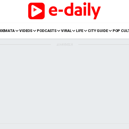
ΘΕΜΑΤΑ
VIDEOS
PODCASTS
VIRAL
LIFE
CITY GUIDE
POP CUL
ΔΙΑΦΗΜΙΣΗ
LIFE
Food
Body+Mind
α
Eurovision
Ταξίδια
Style
Summer
Σπίτι
Family
LOL
Σχέσεις
t
LGBTQI+