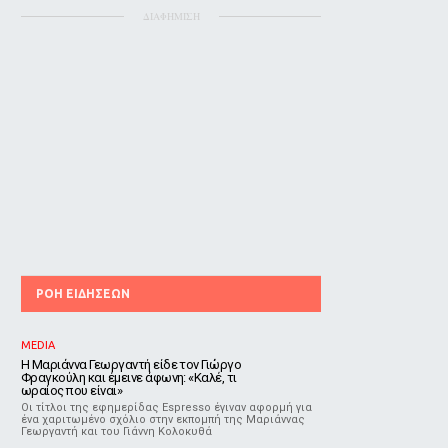
ΔΙΑΦΗΜΙΣΗ
ΡΟΗ ΕΙΔΗΣΕΩΝ
MEDIA
Η Μαριάννα Γεωργαντή είδε τον Γιώργο
Φραγκούλη και έμεινε άφωνη: «Καλέ, τι
ωραίος που είναι»
Οι τίτλοι της εφημερίδας Espresso έγιναν αφορμή για
ένα χαριτωμένο σχόλιο στην εκπομπή της Μαριάννας
Γεωργαντή και του Γιάννη Κολοκυθά