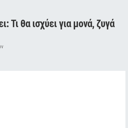
 Τι θα ισχύει για μονά, ζυγά 
ων