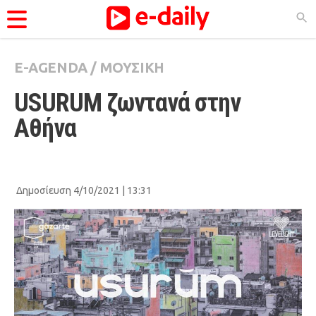
E-AGENDA
/
ΜΟΥΣΙΚΗ
ΚΑΤΗΓΟΡΊΕΣ
USURUM ζωντανά στην 
Ειδήσεις
Αθήνα
Θέματα
Videos
Podcasts
Δημοσίευση 4/10/2021 | 13:31
Viral
Life
City Guide
Pop Culture
Agenda