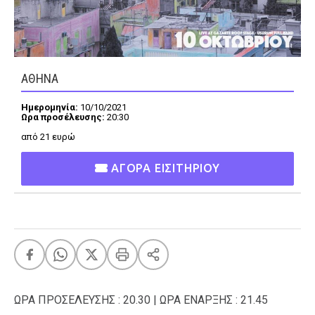
FEEDS
ΑΘΗΝΑ
Πάσχα
Eurovision
Ημερομηνία:
10/10/2021
Ωρα προσέλευσης:
20:30
Retro
Summer
από 21 ευρώ
OMG
LOL
ΑΓΟΡΑ ΕΙΣΙΤΗΡΙΟΥ
A-List
LGBTQI+
Xmas
LIFE
ΩΡΑ ΠΡΟΣΕΛΕΥΣΗΣ : 20.30 | ΩΡΑ ΕΝΑΡΞΗΣ : 21.45
Food
Body+Mind