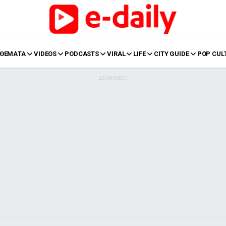
ΘΕΜΑΤΑ
VIDEOS
PODCASTS
VIRAL
LIFE
CITY GUIDE
POP CUL
ΔΙΑΦΗΜΙΣΗ
LIFE
Food
Body+Mind
α
Eurovision
Ταξίδια
Style
Summer
Σπίτι
Family
LOL
Σχέσεις
t
LGBTQI+