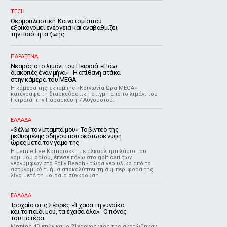
TECH
Θερμοπλαστική: Καινοτομία που
εξοικονομεί ενέργεια και αναβαθμίζει
την ποιότητα ζωής
ΠΑΡΑΞΕΝΑ
Νεαρός στο λιμάνι του Πειραιά: «Πάω
διακοπές έναν μήνα» - Η απίθανη ατάκα
στην κάμερα του MEGA
Η κάμερα της εκπομπής «Κοινωνία Ώρα MEGA»
κατέγραψε τη διασκεδαστική στιγμή από το λιμάνι του
Πειραιά, την Παρασκευή 7 Αυγούστου.
ΕΛΛΑΔΑ
«Θέλω τον μπαμπά μου»: Το βίντεο της
μεθυσμένης οδηγού που σκότωσε νύφη
ώρες μετά τον γάμο της
Η Jamie Lee Komoroski, με αλκοόλ τριπλάσιο του
νόμιμου ορίου, έπεσε πάνω στο golf cart των
νεόνυμφων στο Folly Beach - τώρα νέο υλικό από το
αστυνομικό τμήμα αποκαλύπτει τη συμπεριφορά της
λίγο μετά τη μοιραία σύγκρουση
ΕΛΛΑΔΑ
Τροχαίο στις Σέρρες: «Έχασα τη γυναίκα
και το παιδί μου, τα έχασα όλα» - Ο πόνος
του πατέρα
Μητέρα 43 ετών και ο 21χρονος γιος της σκοτώθηκαν