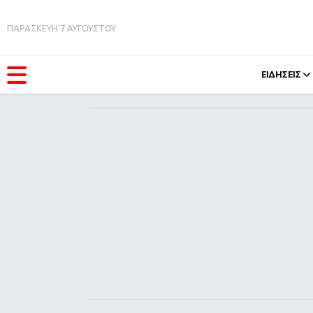
ΠΑΡΑΣΚΕΥΗ 7 ΑΥΓΟΥΣΤΟΥ
ΕΙΔΗΣΕΙΣ
ΚΑΤΗΓΟΡΊΕΣ
FEEDS
Ειδήσεις
Πάσχ
Θέματα
Retro
Videos
OMG
Podcasts
A-Lis
Viral
Xmas
Life