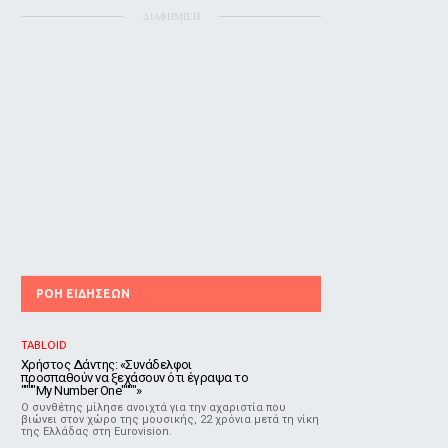
ΔΙΑΦΗΜΙΣΗ
ΡΟΗ ΕΙΔΗΣΕΩΝ
TABLOID
Χρήστος Δάντης: «Συνάδελφοι
προσπαθούν να ξεχάσουν ότι έγραψα το
""""My Number One""""»
Ο συνθέτης μίλησε ανοιχτά για την αχαριστία που
βιώνει στον χώρο της μουσικής, 22 χρόνια μετά τη νίκη
της Ελλάδας στη Eurovision.