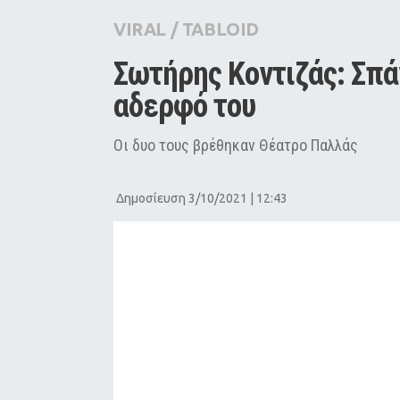
City Guide
VIRAL
/
TABLOID
Pop Culture
Σωτήρης Κοντιζάς: Σπά
Agenda
αδερφό του
Οι δυο τους βρέθηκαν Θέατρο Παλλάς
Δημοσίευση 3/10/2021 | 12:43