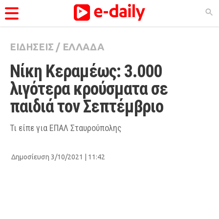
ΕΙΔΗΣΕΙΣ
/
ΕΛΛΑΔΑ
ΚΑΤΗΓΟΡΊΕΣ
Νίκη Κεραμέως: 3.000 
Ειδήσεις
λιγότερα κρούσματα σε 
Θέματα
παιδιά τον Σεπτέμβριο
Videos
Podcasts
Τι είπε για ΕΠΑΛ Σταυρούπολης
Viral
Δημοσίευση 3/10/2021 | 11:42
Life
City Guide
Pop Culture
Agenda