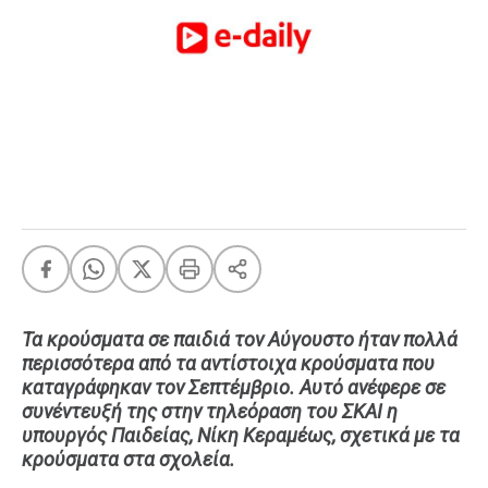
FEEDS
Πάσχα
Eurovision
Retro
Summer
OMG
LOL
A-List
LGBTQI+
Xmas
Τα κρούσματα σε παιδιά τον Αύγουστο ήταν πολλά
περισσότερα από τα αντίστοιχα κρούσματα που
καταγράφηκαν τον Σεπτέμβριο. Αυτό ανέφερε σε
συνέντευξή της στην τηλεόραση του ΣΚΑΙ η
LIFE
υπουργός Παιδείας, Νίκη Κεραμέως, σχετικά με τα
κρούσματα στα σχολεία.
Food
Body+Mind