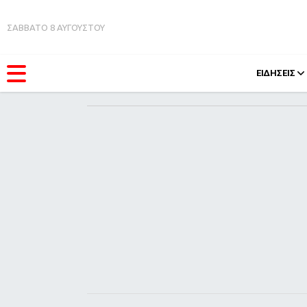
ΣΑΒΒΑΤΟ 8 ΑΥΓΟΥΣΤΟΥ
ΕΙΔΗΣΕΙΣ
ΚΑΤΗΓΟΡΊΕΣ
FEEDS
Ειδήσεις
Πάσχ
Θέματα
Retro
Videos
OMG
Podcasts
A-Lis
Viral
Xmas
Life