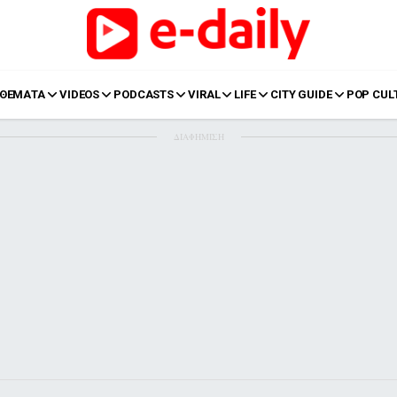
ΘΕΜΑΤΑ
VIDEOS
PODCASTS
VIRAL
LIFE
CITY GUIDE
POP CUL
ΔΙΑΦΗΜΙΣΗ
LIFE
Food
Body+Mind
α
Eurovision
Ταξίδια
Style
Summer
Σπίτι
Family
LOL
Σχέσεις
t
LGBTQI+