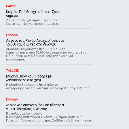
ΚΑΙΡΟΣ
Καιρός: Πού θα «χτυπήσει» η ζέστη
σήμερα
Δείτε πού θα χτυπήσει περισσότερο η
ζέστη και πώς να προετοιμαστείτε
ΕΛΛΑΔΑ
Αύγουστος: Ρεκόρ Αναχωρήσεων με
56.000 Ταξιδιώτες στα Λιμάνια
Χιλιάδες ταξιδιώτες πλημμυρίζουν τα
λιμάνια - πάνω από 56.000 αναχωρήσεις σε μία μέρα.
Ποιοι είναι οι πιο δημοφιλείς καλοκαιρινοί
προορισμοί;
TABLOID
Μαρίνα Βερνίκου: Πόζαρε με
λαγοκέφαλο στο χέρι
Η Μαρίνα Βερνίκου εξηγεί πώς να
αντιδρούμε όταν συναντάμε λαγοκέφαλο στη θάλασσα
ΕΛΛΑΔΑ
«Κόκκινος συναγερμός» σε τέσσερα
νησιά - Μεγάλος κίνδυνος
Για πολύ υψηλό κίνδυνο
πυρκαγιάς (κατηγορία κινδύνου 4) προειδοποιεί η
Πολιτική Προστασία σήμερα, Σάββατο (8/8), σε 4 νησιά.