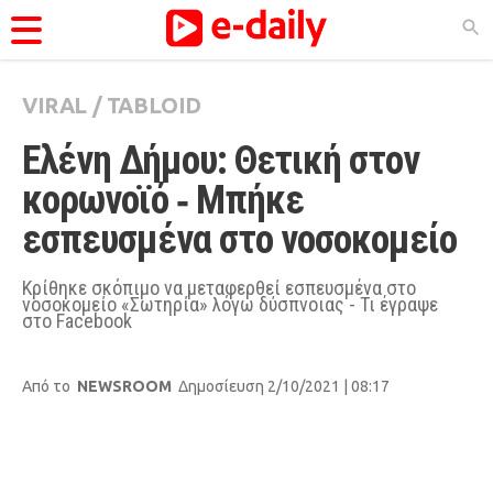
VIRAL
/
TABLOID
ΚΑΤΗΓΟΡΊΕΣ
Ελένη Δήμου: Θετική στον 
Ειδήσεις
κορωνοϊό ‑ Μπήκε 
Θέματα
εσπευσμένα στο νοσοκομείο
Videos
Podcasts
Κρίθηκε σκόπιμο να μεταφερθεί εσπευσμένα στο
νοσοκομείο «Σωτηρία» λόγω δύσπνοιας - Τι έγραψε
στο Facebook
Viral
Life
Από το
NEWSROOM
Δημοσίευση 2/10/2021 | 08:17
City Guide
Pop Culture
Agenda