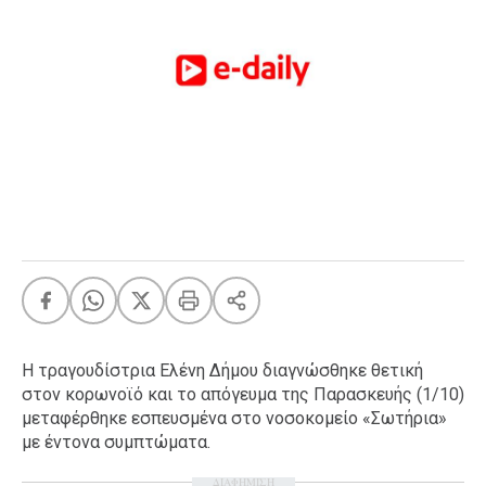
FEEDS
Πάσχα
Eurovision
Retro
Summer
OMG
LOL
A-List
LGBTQI+
Xmas
Η τραγουδίστρια Ελένη Δήμου διαγνώσθηκε θετική
στον κορωνοϊό και το απόγευμα της Παρασκευής (1/10)
μεταφέρθηκε εσπευσμένα στο νοσοκομείο «Σωτήρια»
LIFE
με έντονα συμπτώματα.
Food
Body+Mind
ΔΙΑΦΗΜΙΣΗ