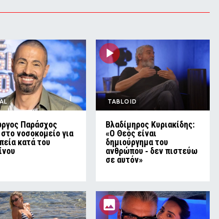
AL
TABLOID
ώργος Παράσχος
Βλαδίμηρος Κυριακίδης:
 στο νοσοκομείο για
«Ο Θεός είναι
πεία κατά του
δημιούργημα του
ίνου
ανθρώπου ‑ δεν πιστεύω
σε αυτόν»