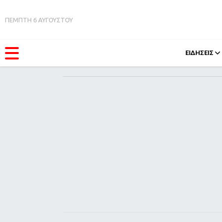
ΠΕΜΠΤΗ 6 ΑΥΓΟΥΣΤΟΥ
ΕΙΔΗΣΕΙΣ
ΚΑΤΗΓΟΡΊΕΣ
FEEDS
Ειδήσεις
Πάσχ
Θέματα
Retro
Videos
OMG
Podcasts
A-Lis
Viral
Xmas
Life