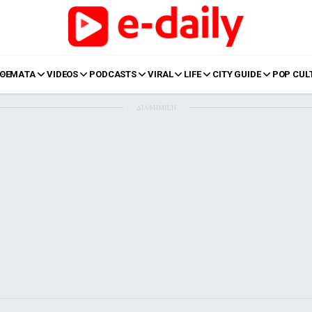
ΘΕΜΑΤΑ
VIDEOS
PODCASTS
VIRAL
LIFE
CITY GUIDE
POP CUL
ΔΙΑΦΗΜΙΣΗ
LIFE
Food
Body+Mind
α
Eurovision
Ταξίδια
Style
Summer
Σπίτι
Family
LOL
Σχέσεις
t
LGBTQI+