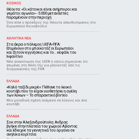
ΚΟΣΜΟΣ
Θέουτα: «Οι κάτοικοι είναι ανήμποροι και
γεμάτοι αγωνία» - 5.000 μετανάστες
παραμένουν στην περιοχή
Όσα είπε ο πρόεδρος της Θέουτα απευθυνόμενος στο
Ευρωπαϊκό Κοινοβούλιο
ΑΘΛΗΤΙΚΑ ΝΕΑ
Στα άκρα ο πόλεμος UEFA-FIFA:
Επιμένουν στο μποϊκοτάζ οι Ευρωπαίοι
και ζητούν εγγυήσεις και το... κεφάλι του
Ινφαντίνο
Νέα ανακοίνωση της UEFA η οποία σημειώνει ότι
επιμένει στη θέση της για μποϊκοτάζ από τις
διοργανώσεις της FIFA
ΕΛΛΑΔΑ
«Καλό ταξίδι μικρέ»: Πέθανε το λευκό
κουτάβι που το είχαν υιοθετήσει η αγέλη
των λύκων – Το σπαρακτικό βίντεο
Μια μοναδική σχέση ανάμεσα σε λύκους και ένα
κουτάβι
ΕΛΛΑΔΑ
Σοκ στην Αλεξανδρούπολη: Ανδρας
βγήκε στην πλατεία του χωριού Αβαντας
και έδειχνε τα γεννητικά του όργανα σε
ανηλίκα κορίτσια