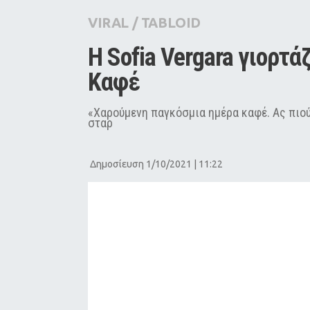
City Guide
VIRAL
/
TABLOID
Pop Culture
Η Sofia Vergara γιορτά
Agenda
Καφέ
«Χαρούμενη παγκόσμια ημέρα καφέ. Ας πιο
σταρ
Δημοσίευση 1/10/2021 | 11:22