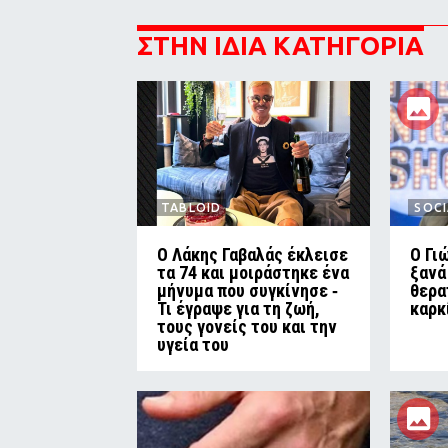
ΣΤΗΝ ΙΔΙΑ ΚΑΤΗΓΟΡΙΑ
TABLOID
SOCI
Ο Λάκης Γαβαλάς έκλεισε
O Γι
τα 74 και μοιράστηκε ένα
ξανά
μήνυμα που συγκίνησε ‑
θερα
Τι έγραψε για τη ζωή,
καρκ
τους γονείς του και την
υγεία του