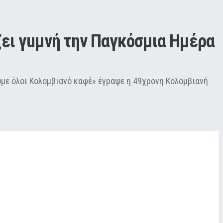
ζει γuμνή την Παγκόσμια Ημέρα 
ύμε όλοι Κολομβιανό καφέ» έγραψε η 49χρονη Κολομβιανή