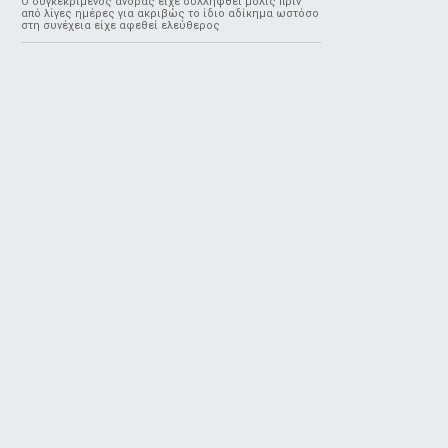
Ο συγκεκριμένος άνδρας είχε συλληφθεί μόλις πριν
από λίγες ημέρες για ακριβώς το ίδιο αδίκημα ωστόσο
στη συνέχεια είχε αφεθεί ελεύθερος